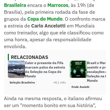
Brasileira
encara o
Marrocos
, às 19h (de
Brasília), pela primeira rodada da fase de
grupos da
Copa do Mundo
. O confronto marca
a estreia de
Carlo Ancelotti
em Mundiais
como treinador, algo que ele classificou como
uma honra, apesar da responsabilidade
envolvida.
RELACIONADAS
Calor e presente da Fifa
Brasil x Marro
marcam palco da estreia
assistir e pro
da Seleção na Copa do
escalações ao
Mundo
Seleção na Co
Mundo
Seleção Brasileira
Há 1 mês
Onde Assistir
Ainda na mesma resposta, o italiano afirmou
ser um "momento bonito em sua história",