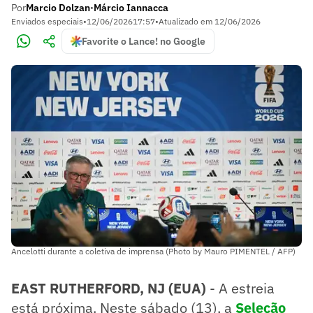
Por
Marcio Dolzan
Márcio Iannacca
•
Enviados especiais
•
12/06/2026
17:57
•
Atualizado em
12/06/2026
Favorite o Lance! no Google
Ancelotti durante a coletiva de imprensa (Photo by Mauro PIMENTEL / AFP)
EAST RUTHERFORD, NJ (EUA)
- A estreia
está próxima. Neste sábado (13), a
Seleção