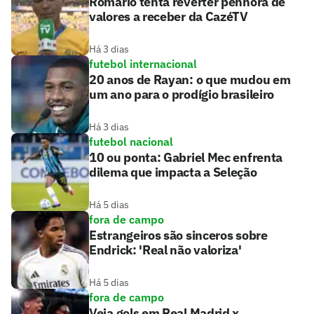
Romário tenta reverter penhora de
valores a receber da CazéTV
Há 3 dias
futebol internacional
20 anos de Rayan: o que mudou em
um ano para o prodígio brasileiro
Há 3 dias
futebol nacional
10 ou ponta: Gabriel Mec enfrenta
dilema que impacta a Seleção
Há 5 dias
fora de campo
Estrangeiros são sinceros sobre
Endrick: 'Real não valoriza'
Há 5 dias
fora de campo
Veja gols em Real Madrid x