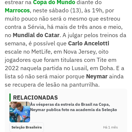
estrear na
Copa do Mundo
diante do
Marrocos
, neste sábado (13), às 19h, por
muito pouco não será o mesmo que estreou
contra a Sérvia, há mais de três anos e meio,
no
Mundial do Catar
. A julgar pelos treinos da
semana, é possível que
Carlo Ancelotti
escale no MetLife, em Nova Jersey, oito
jogadores que foram titulares com Tite em
2022 naquela partida no Lusail, em Doha. E a
lista só não será maior porque
Neymar
ainda
se recupera de lesão na panturrilha.
RELACIONADAS
Às vésperas da estreia do Brasil na Copa,
Neymar publica foto na academia da Seleção
Seleção Brasileira
Há 1 mês