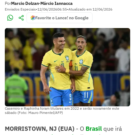
Por
Marcio Dolzan
Márcio Iannacca
•
Enviados Especiais
•
12/06/2026
06:55
•
Atualizado em
12/06/2026
Favorite o Lance! no Google
Casemiro e Raphinha foram titulares em 2022 e serão novamente este
sábado (Foto: Mauro Pimentel/AFP)
MORRISTOWN, NJ (EUA)
- O
Brasil
que irá