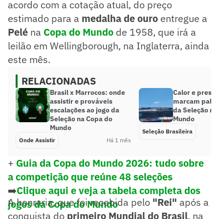
acordo com a cotação atual, do preço
estimado para a
medalha de ouro
entregue a
Pelé
na
Copa do Mundo
de 1958, que irá a
leilão em Wellingborough, na Inglaterra, ainda
este mês.
RELACIONADAS
Brasil x Marrocos: onde
Calor e presen
assistir e prováveis
marcam palco 
escalações ao jogo da
da Seleção na
Seleção na Copa do
Mundo
Mundo
Seleção Brasileira
Onde Assistir
Há 1 mês
+
Guia da Copa do Mundo 2026: tudo sobre
a competição que reúne 48 seleções
➡️
Clique aqui e veja a tabela completa dos
A honraria, que foi recebida pelo
"Rei"
após a
jogos da Copa do Mundo
conquista do
primeiro Mundial do Brasil
, na