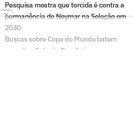
Pesquisa mostra que torcida é contra a
permanência de Neymar na Seleção em
2030
Buscas sobre Copa do Mundo batem
recorde e Seleção Brasileira cresce;
entenda
Do Real Madrid ao Brasil: os motivos que
explicam a queda de Ancelotti na Copa
Harmonização facial de Vini Jr: veja
antes e depois do jogador
Jesus faz revelação sobre a Seleção e
diz que convocaria astro do Flamengo