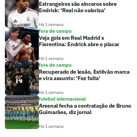
Estrangeiros são sinceros sobre
Endrick: 'Real não valoriza'
Há 1 semana
fora de campo
Veja gols em Real Madrid x
Fiorentina: Endrick abre o placar
Há 1 semana
fora de campo
Recuperado de lesão, Estêvão marca
e vira assunto: 'Fez falta'
Há 1 semana
futebol internacional
Arsenal fecha a contratação de Bruno
Guimarães, diz jornal
Há 1 semana