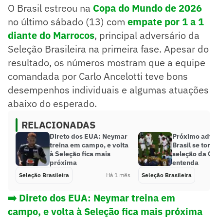
O Brasil estreou na
Copa do Mundo de 2026
no último sábado (13) com
empate por 1 a 1
diante do Marrocos
, principal adversário da
Seleção Brasileira na primeira fase. Apesar do
resultado, os números mostram que a equipe
comandada por Carlo Ancelotti teve bons
desempenhos individuais e algumas atuações
abaixo do esperado.
RELACIONADAS
Direto dos EUA: Neymar
Próximo adver
treina em campo, e volta
Brasil se torna
à Seleção fica mais
seleção da Co
próxima
entenda
Seleção Brasileira
Há 1 mês
Seleção Brasileira
➡️
Direto dos EUA: Neymar treina em
campo, e volta à Seleção fica mais próxima