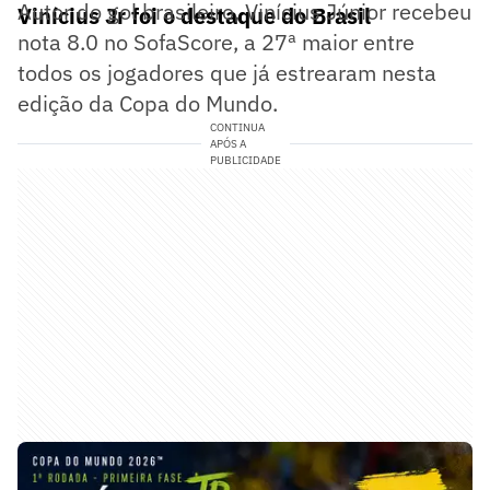
Autor do gol brasileiro, Vinícius Júnior recebeu
Vinícius Jr foi o destaque do Brasil
nota 8.0 no SofaScore, a 27ª maior entre
todos os jogadores que já estrearam nesta
edição da Copa do Mundo.
CONTINUA
APÓS A
PUBLICIDADE