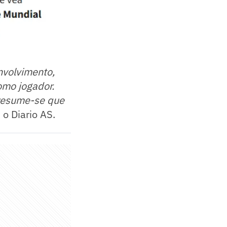
nvolvimento,
omo jogador.
presume-se que
 o Diario AS.