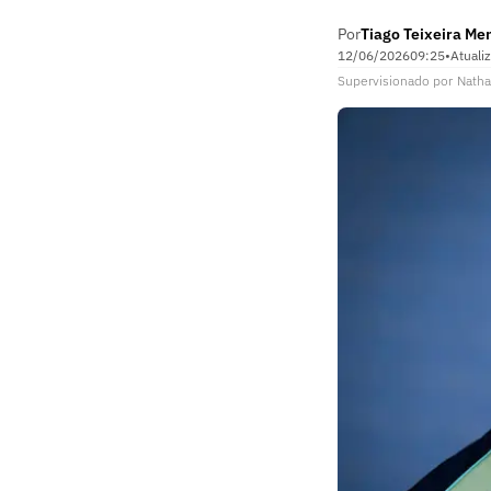
Por
Tiago Teixeira Me
12/06/2026
09:25
•
Atuali
Supervisionado
por
Natha