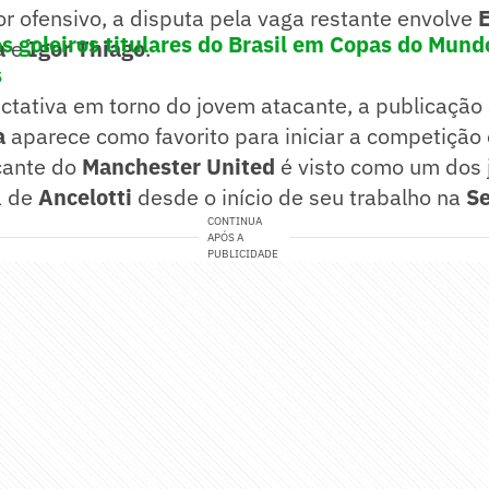
tor ofensivo, a disputa pela vaga restante envolve
s goleiros titulares do Brasil em Copas do Mund
a
e
Igor Thiago
.
s
ctativa em torno do jovem atacante, a publicação
a
aparece como favorito para iniciar a competição 
acante do
Manchester United
é visto como um dos 
a de
Ancelotti
desde o início de seu trabalho na
Se
CONTINUA
APÓS A
PUBLICIDADE