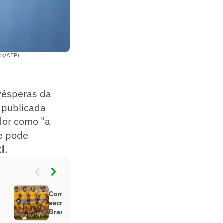
ack/AFP)
vésperas da
 publicada
ador como "a
le pode
ti
.
Como o Flamengo ajudou a
escrever a história da Seleção
Brasileira nas Copas do Mundo