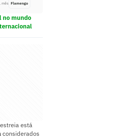
1 mês
Flamengo
Há 1 mês
ol no mundo
ternacional
estreia está
a
considerados