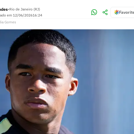
ndes
•
Rio de Janeiro (RJ)
Favorit
zado em
12/06/2026
16:24
lia Gomes