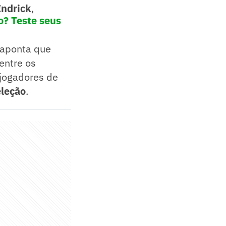
Endrick
,
o? Teste seus
 aponta que
entre os
jogadores de
leção
.