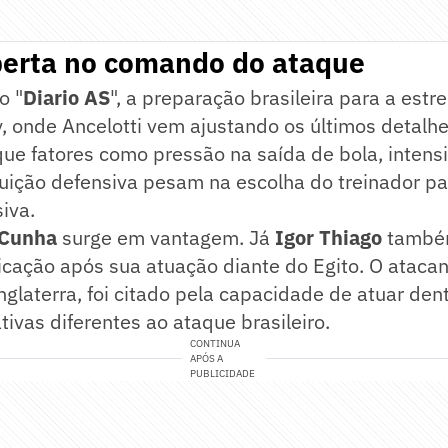
berta no comando do ataque
o "
Diario AS
", a preparação brasileira para a estre
 onde Ancelotti vem ajustando os últimos detalhe
que fatores como pressão na saída de bola, inten
uição defensiva pesam na escolha do treinador pa
iva.
Cunha
surge em vantagem. Já
Igor Thiago
també
icação após sua atuação diante do Egito. O ataca
Inglaterra, foi citado pela capacidade de atuar den
tivas diferentes ao ataque brasileiro.
CONTINUA
APÓS A
PUBLICIDADE