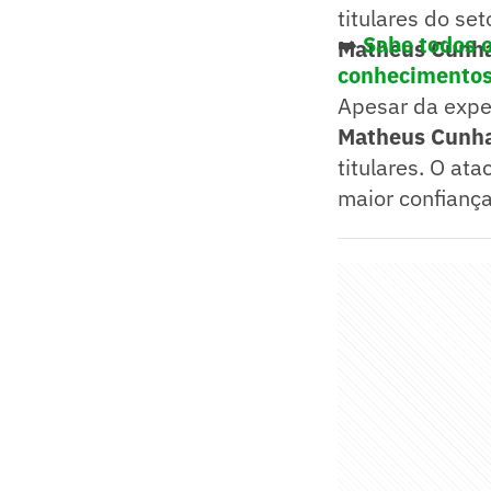
titulares do se
➡️
Sabe todos o
Matheus Cunh
conhecimento
Apesar da expe
Matheus Cunh
titulares. O at
maior confianç