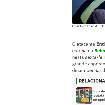
Endrick em treino da Sele
O atacante
End
estreia da
Sele
nesta sexta-feir
grande esperanç
desempenhar du
RELACION
Copa do
resgata 
em apoi