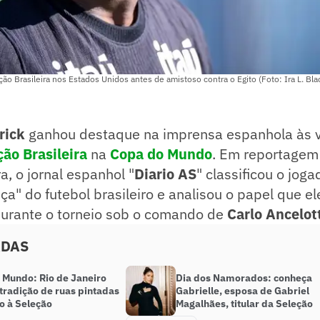
ção Brasileira nos Estados Unidos antes de amistoso contra o Egito (Foto: Ira L. Bl
rick
ganhou destaque na imprensa espanhola às 
ção Brasileira
na
Copa do Mundo
. Em reportagem
a, o jornal espanhol "
Diario AS
" classificou o jog
a" do futebol brasileiro e analisou o papel que e
rante o torneio sob o comando de
Carlo Ancelot
ADAS
 Mundo: Rio de Janeiro
Dia dos Namorados: conheça
tradição de ruas pintadas
Gabrielle, esposa de Gabriel
o à Seleção
Magalhães, titular da Seleção