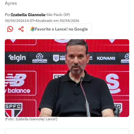
Ayres
Por
Izabella Giannola
•
São Paulo (SP)
30/04/2026
14:07
•
Atualizado em
30/04/2026
Favorite o Lance! no Google
(Foto: Izabella Giannola/ Lance!)