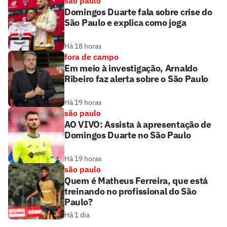
são paulo
Domingos Duarte fala sobre crise do
São Paulo e explica como joga
Há 18 horas
fora de campo
Em meio à investigação, Arnaldo
Ribeiro faz alerta sobre o São Paulo
Há 19 horas
são paulo
AO VIVO: Assista à apresentação de
Domingos Duarte no São Paulo
Há 19 horas
são paulo
Quem é Matheus Ferreira, que está
treinando no profissional do São
Paulo?
Há 1 dia