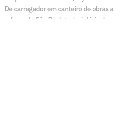
De carregador em canteiro de obras a
reforço do São Paulo: a trajetória de
Newton
São Paulo se aproxima de Iago Borduchi
para a lateral-esquerda
Julio Casares renuncia ao cargo de
conselheiro do São Paulo
São Paulo terá camisa exclusiva para o
futebol feminino pela primeira vez
São Paulo conhece os novos membros
do Conselho Deliberativo