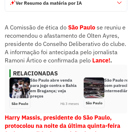
Ver Resumo da matéria por IA
Comissão de ética do São Paulo recomendou afastamento
de Olten Ayres.
Harry Massis protocolou pedido de expulsão de Olten
A Comissão de ética do
São Paulo
se reuniu e
Ayres.
Afastamento será votado após defesa de Olten pela
recomendou o afastamento de Olten Ayres,
Comissão de Ética.
presidente do Conselho Deliberativo do clube.
Resumo supervisionado pelo jornalista!
A informação foi antecipada pelo jornalista
Ramoni Ártico e confirmada pelo
Lance!
.
RELACIONADAS
São Paulo abre venda
São Paulo rev
para jogo contra o Bahia
com patrocina
em Bragança; veja
intermediária 
preços
São Paulo
São Paulo
Há 3 meses
Harry Massis, presidente do
São Paulo
,
protocolou na noite da última quinta-feira