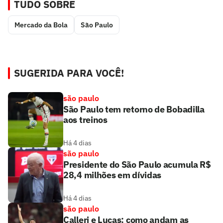
TUDO SOBRE
Mercado da Bola
São Paulo
SUGERIDA PARA VOCÊ!
são paulo
São Paulo tem retorno de Bobadilla
aos treinos
Há 4 dias
são paulo
Presidente do São Paulo acumula R$
28,4 milhões em dívidas
Há 4 dias
são paulo
Calleri e Lucas: como andam as