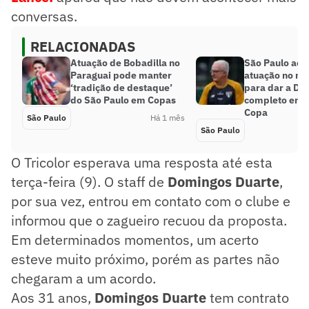
conversas.
RELACIONADAS
Atuação de Bobadilla no
São Paulo ace
Paraguai pode manter
atuação no m
‘tradição de destaque’
para dar a Dor
do São Paulo em Copas
completo em 
Copa
São Paulo
Há 1 mês
São Paulo
O Tricolor esperava uma resposta até esta
terça-feira (9). O staff de
Domingos Duarte
,
por sua vez, entrou em contato com o clube e
informou que o zagueiro recuou da proposta.
Em determinados momentos, um acerto
esteve muito próximo, porém as partes não
chegaram a um acordo.
Aos 31 anos,
Domingos Duarte
tem contrato