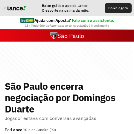
Baixe grátis o app do Lance!
Baixe agora
O esporte na palma da mão.
Ajuda com Aposta?
Fale com o assistente.
18+ Ministério da Fazenda adverte: Aposta não é investimento
São Paulo
São Paulo encerra
negociação por Domingos
Duarte
Jogador estava com conversas avançadas
Por
Lance!
•
Rio de Janeiro (RJ)