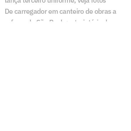
lança terceiro uniforme; veja fotos
De carregador em canteiro de obras a
reforço do São Paulo: a trajetória de
Newton
São Paulo se aproxima de Iago Borduchi
para a lateral-esquerda
Julio Casares renuncia ao cargo de
conselheiro do São Paulo
São Paulo terá camisa exclusiva para o
futebol feminino pela primeira vez
São Paulo conhece os novos membros
do Conselho Deliberativo