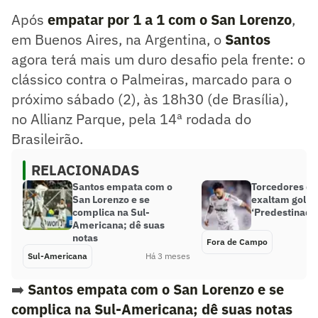
Após
empatar por 1 a 1 com o San Lorenzo
,
em Buenos Aires, na Argentina, o
Santos
agora terá mais um duro desafio pela frente: o
clássico contra o Palmeiras, marcado para o
próximo sábado (2), às 18h30 (de Brasília),
no Allianz Parque, pela 14ª rodada do
Brasileirão.
RELACIONADAS
Santos empata com o
Torcedores do
San Lorenzo e se
exaltam gol d
complica na Sul-
‘Predestinado
Americana; dê suas
notas
Fora de Campo
Sul-Americana
Há 3 meses
➡️
Santos empata com o San Lorenzo e se
complica na Sul-Americana; dê suas notas