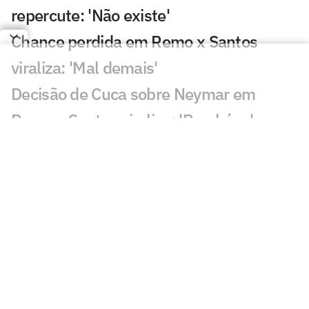
repercute: 'Não existe'
Chance perdida em Remo x Santos
viraliza: 'Mal demais'
Decisão de Cuca sobre Neymar em
Remo x Santos viraliza: 'Parabéns'
Santos busca classificação na Copa do
Brasil diante do Remo; Neymar titular?
Nadson celebra primeira convocação na
Seleção Sub-17 e destaca evolução no
Santos
Santos precisa quebrar escrita para
avançar na Copa do Brasil