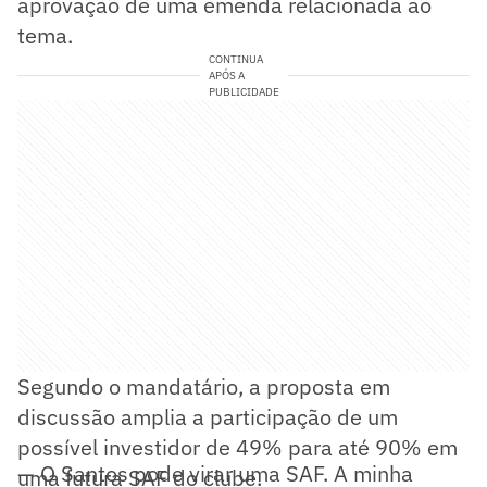
aprovação de uma emenda relacionada ao
tema.
CONTINUA
APÓS A
PUBLICIDADE
Segundo o mandatário, a proposta em
discussão amplia a participação de um
possível investidor de 49% para até 90% em
— O Santos pode virar uma SAF. A minha
uma futura SAF do clube.