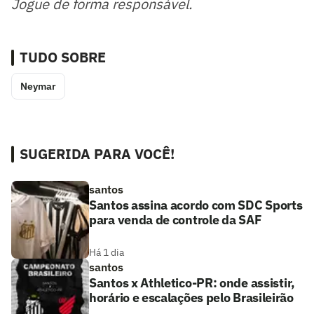
Jogue de forma responsável.
TUDO SOBRE
Neymar
SUGERIDA PARA VOCÊ!
santos
Santos assina acordo com SDC Sports
para venda de controle da SAF
Há 1 dia
santos
Santos x Athletico-PR: onde assistir,
horário e escalações pelo Brasileirão