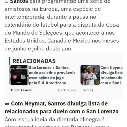
O
Santos
está programando uma série de
amistosos na Europa, uma espécie de
intertemporada, durante a pausa no
calendário do futebol para a disputa da Copa
do Mundo de Seleções, que acontecerá nos
Estados Unidos, Canadá e México nos meses
de junho e julho deste ano.
RELACIONADAS
San Lorenzo x Santos:
Com Neymar, 
onde assistir e prováveis
divulga lista d
escalações do jogo
relacionados 
pela Sul-Americana
com o San Lor
Onde Assistir
Há 3 meses
Santos
➡️
Com Neymar, Santos divulga lista de
relacionados para duelo com o San Lorenzo
Com isso, a ideia da diretoria alinegra é