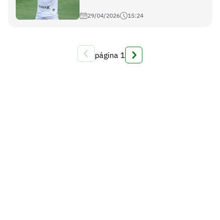
29/04/2026
15:24
página
1