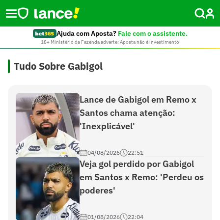
Ajuda com Aposta?
Fale com o assistente.
18+ Ministério da Fazenda adverte: Aposta não é investimento
Tudo Sobre Gabigol
Lance de Gabigol em Remo x
Santos chama atenção:
'Inexplicável'
04/08/2026
22:51
Veja gol perdido por Gabigol
em Santos x Remo: 'Perdeu os
poderes'
01/08/2026
22:04