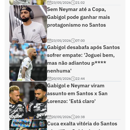
23/05/2026
21:02
Sem Neymar até a Copa,
Gabigol pode ganhar mais
protagonismo no Santos
23/05/2026
07:00
Gabigol desabafa após Santos
sofrer empate: 'Joguei bem,
mas não adiantou p****
nenhuma'
20/05/2026
22:44
Gabigol e Neymar viram
assunto em Santos x San
Lorenzo: 'Está claro'
20/05/2026
20:38
Cuca exalta vitória do Santos