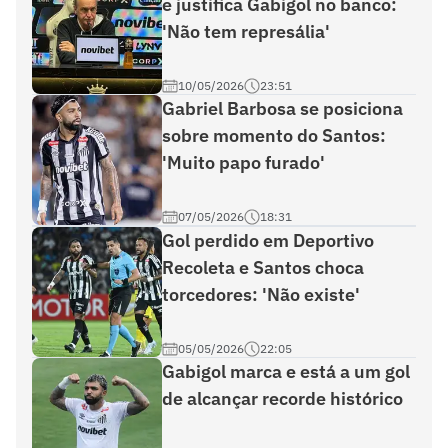
e justifica Gabigol no banco:
'Não tem represália'
10/05/2026
23:51
Gabriel Barbosa se posiciona
sobre momento do Santos:
'Muito papo furado'
07/05/2026
18:31
Gol perdido em Deportivo
Recoleta e Santos choca
torcedores: 'Não existe'
05/05/2026
22:05
Gabigol marca e está a um gol
de alcançar recorde histórico