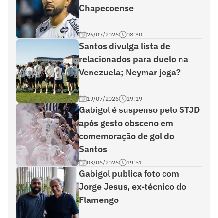
Chapecoense
26/07/2026
08:30
Santos divulga lista de
relacionados para duelo na
Venezuela; Neymar joga?
19/07/2026
19:19
Gabigol é suspenso pelo STJD
após gesto obsceno em
comemoração de gol do
Santos
03/06/2026
19:51
Gabigol publica foto com
Jorge Jesus, ex-técnico do
Flamengo