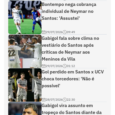
Bontempo nega cobrança
individual de Neymar no
Santos: 'Assustei'
29/07/2026
09:49
Gabigol fala sobre clima no
vestiário do Santos após
críticas de Neymar aos
Meninos da Vila
29/07/2026
01:12
Gol perdido em Santos x UCV
choca torcedores: 'Não é
possível'
28/07/2026
22:30
Gabigol vira assunto em
tropeço do Santos diante da