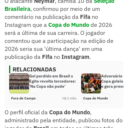
O atacante
Neymar
, camisa 10 da
Seleção
Brasileira
, confirmou por meio de um
comentário na publicação da
Fifa
no
Instagram que a
Copa do Mundo
de 2026
será a última de sua carreira. O jogador
comentou que a participação na edição de
2026 seria sua 'última dança' em uma
publicação da
Fifa
no
Instagram
.
RELACIONADAS
Gol perdido em Brasil x
Adversário do 
Egito revolta torcedores:
Copa goleia e
‘Na Copa não pode’
e gera preocu
Fora de Campo
Há 1 mês
Copa do Mundo
O perfil oficial da
Copa do Mundo
,
administrado pela entidade, publicou fotos do