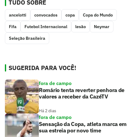
TUDO SOBRE
ancelotti
convocados
copa
Copa do Mundo
Fifa
Futebol Internacional
lesão
Neymar
Seleção Brasileira
SUGERIDA PARA VOCÊ!
fora de campo
Romário tenta reverter penhora de
valores a receber da CazéTV
Há 2 dias
fora de campo
Sensação da Copa, atleta marca em
sua estreia por novo time