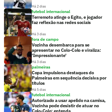
Há 2 dias
futebol internacional
Terremoto atinge o Egito, e jogador
faz reflexão nas redes sociais
Há 3 dias
fora de campo
Vozinha desembarca para se
apresentar no Colo-Colo e viraliza:
'Impressionante'
Há 3 dias
palmeiras
Copa impulsiona destaques do
Palmeiras em sequência decisiva por
títulos
Há 5 dias
futebol internacional
Autorizado a usar apelido na camisa,
Vozinha pode desistir de atuar no
Colo-Colo; entenda