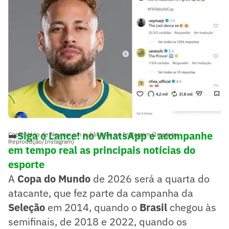
➡️
Siga o Lance! no WhatsApp e acompanhe
Comentário de Neymar em publicação no Instagram (Imagem:
Reprodução/Instagram)
em tempo real as principais notícias do
esporte
A
Copa do Mundo
de 2026 será a quarta do
atacante, que fez parte da campanha da
Seleção
em 2014, quando o
Brasil
chegou às
semifinais, de 2018 e 2022, quando os