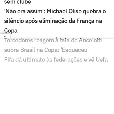
sem clube
'Não era assim': Michael Olise quebra o
silêncio após eliminação da França na
Copa
Torcedores reagem à fala de Ancelotti
sobre Brasil na Copa: 'Esqueceu'
Fifa dá ultimato às federações e vê Uefa
contra-atacar plano de Infantino
Ancelotti encerra ciclo de Neymar na
Seleção Brasileira: 'Pensar no futuro'
Com o fim da Era Neymar, quem será o
novo camisa 10 da Seleção Brasileira?