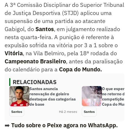
A 3ª Comissão Disciplinar do Superior Tribunal
de Justiça Desportiva (STJD) aplicou uma
suspensão de uma partida ao atacante
Gabigol, do
Santos
, em julgamento realizado
nesta quarta-feira. A punição é referente à
expulsão sofrida na vitória por 3 a 1 sobre o
Vitória
, na Vila Belmiro, pela 18ª rodada do
Campeonato Brasileiro
, antes da paralisação
do calendário para a
Copa do Mundo.
RELACIONADAS
Santos anuncia
O que esperar
renovação de goleiro
no retorno da
destaque das categorias
competições a
de base
Copa do Mund
Santos
Há 2 meses
Santos
➡️
Tudo sobre o Peixe agora no WhatsApp.