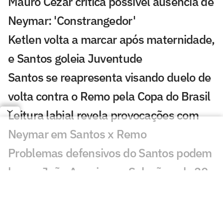
Mauro Cezar critica possível ausência de
Neymar: 'Constrangedor'
Ketlen volta a marcar após maternidade,
e Santos goleia Juventude
Santos se reapresenta visando duelo de
volta contra o Remo pela Copa do Brasil
Leitura labial revela provocações com
Neymar em Santos x Remo
Problemas defensivos do Santos podem
barrar João Ananias na Seleção sub-20
Torcedores mandam recado a Cuca após
Santos x Remo: 'Tá na hora'