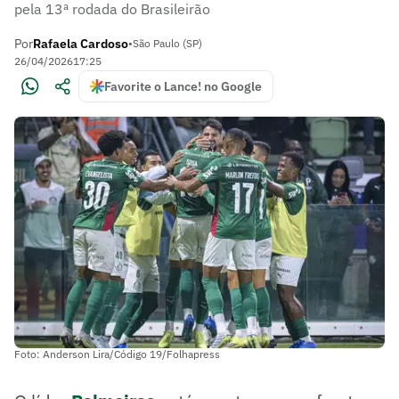
pela 13ª rodada do Brasileirão
Por
Rafaela Cardoso
•
São Paulo (SP)
26/04/2026
17:25
Favorite o Lance! no Google
Foto: Anderson Lira/Código 19/Folhapress