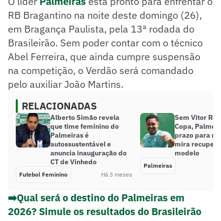
O líder
Palmeiras
está pronto para enfrentar o
RB Bragantino na noite deste domingo (26),
em Bragança Paulista, pela 13ª rodada do
Brasileirão. Sem poder contar com o técnico
Abel Ferreira, que ainda cumpre suspensão
na competição, o Verdão será comandado
pelo auxiliar João Martins.
RELACIONADAS
Alberto Simão revela
Sem Vitor Roq
que time feminino do
Copa, Palmeir
Palmeiras é
prazo para re
autossustentável e
mira recuper
anuncia inauguração do
modelo
CT de Vinhedo
Palmeiras
Futebol Feminino
Há 3 meses
➡️Qual será o destino do Palmeiras em
2026? Simule os resultados do Brasileirão