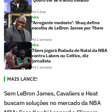
'Quero ver se é lento mesmo'
Há 5 dias
nba
'Arrogante modesto': Shaq define
escolha de LeBron James por 76ers
Há 1 semana
nba
76ers jogará Rodada de Natal da NBA
contra Lakers ou Celtics, diz
jornalista
Há 1 semana
MAIS LANCE!
Sem LeBron James, Cavaliers e Heat
buscam soluções no mercado da NBA