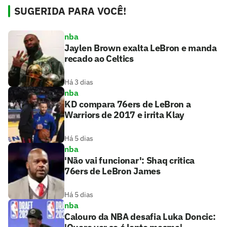
SUGERIDA PARA VOCÊ!
nba
Jaylen Brown exalta LeBron e manda
recado ao Celtics
Há 3 dias
nba
KD compara 76ers de LeBron a
Warriors de 2017 e irrita Klay
Há 5 dias
nba
'Não vai funcionar': Shaq critica
76ers de LeBron James
Há 5 dias
nba
Calouro da NBA desafia Luka Doncic: