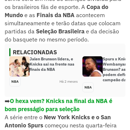
os brasileiros fãs de esporte. A
Copa do
Mundo
e as
Finais da NBA
acontecem
simultaneamente e terão datas que colocam
partidas da
Seleção Brasileira
e da decisão
do basquete no mesmo período.
RELACIONADAS
Jalen Brunson lidera, e
Spurs x Knick
Knicks sai na frente nas
Wembanyama
finais da NBA
Brunson? as e
podem definir
campeão da 
NBA
Há 2 meses
NBA
➡️
O hexa vem? Knicks na final da NBA é
bom presságio para seleção
A série entre o
New York Knicks e o San
Antonio Spurs
começou nesta quarta-feira