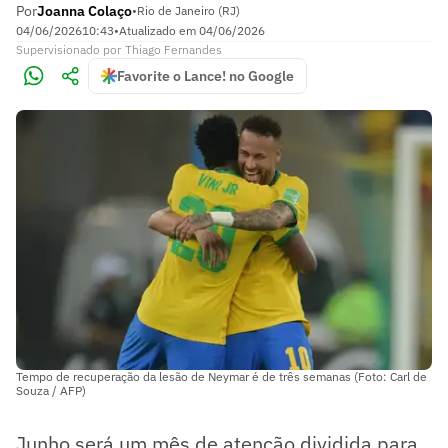
Por
Joanna Colaço
•
Rio de Janeiro (RJ)
04/06/2026
10:43
•
Atualizado em
04/06/2026
Supervisionado
por
Thiago Fernandes
Favorite o Lance! no Google
Tempo de recuperação da lesão de Neymar é de três semanas (Foto: Carl de
Souza / AFP)
Junho será um mês de atenção dividida para