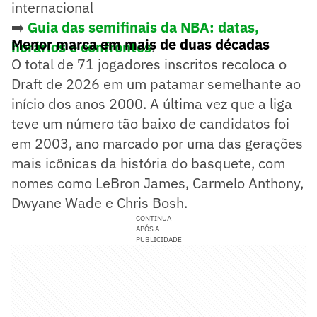
internacional
➡️
Guia das semifinais da NBA: datas,
Menor marca em mais de duas décadas
horários e confrontos
.
O total de 71 jogadores inscritos recoloca o
Draft de 2026 em um patamar semelhante ao
início dos anos 2000. A última vez que a liga
teve um número tão baixo de candidatos foi
em 2003, ano marcado por uma das gerações
mais icônicas da história do basquete, com
nomes como LeBron James, Carmelo Anthony,
Dwyane Wade e Chris Bosh.
CONTINUA
APÓS A
PUBLICIDADE