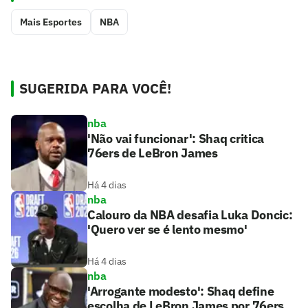
Mais Esportes
NBA
SUGERIDA PARA VOCÊ!
nba
'Não vai funcionar': Shaq critica
76ers de LeBron James
Há 4 dias
nba
Calouro da NBA desafia Luka Doncic:
'Quero ver se é lento mesmo'
Há 4 dias
nba
'Arrogante modesto': Shaq define
escolha de LeBron James por 76ers