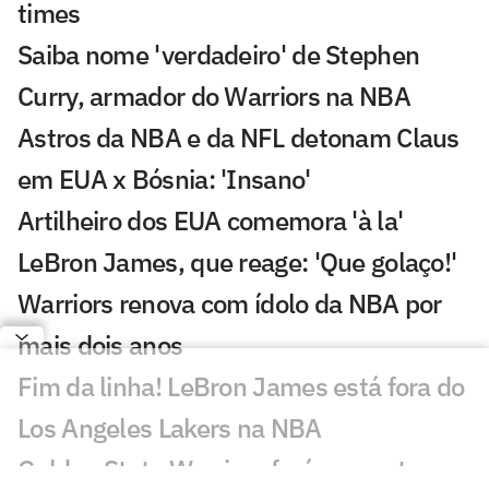
times
Saiba nome 'verdadeiro' de Stephen
Curry, armador do Warriors na NBA
Astros da NBA e da NFL detonam Claus
em EUA x Bósnia: 'Insano'
Artilheiro dos EUA comemora 'à la'
LeBron James, que reage: 'Que golaço!'
Warriors renova com ídolo da NBA por
mais dois anos
Fim da linha! LeBron James está fora do
Los Angeles Lakers na NBA
Golden State Warriors fará proposta a