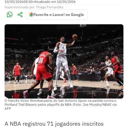
10/05/2026
08:00
•
Atualizado em
10/05/2026
Supervisionado
por
Thiago Fernandes
Favorite o Lance! no Google
O francês Victor Wembanyama, do San Antonio Spurs na partida contra o
Portland Trail Blazers pelos playoffs da NBA (Foto: Joe Murphy/NBAE via
AFP
A NBA registrou 71 jogadores inscritos