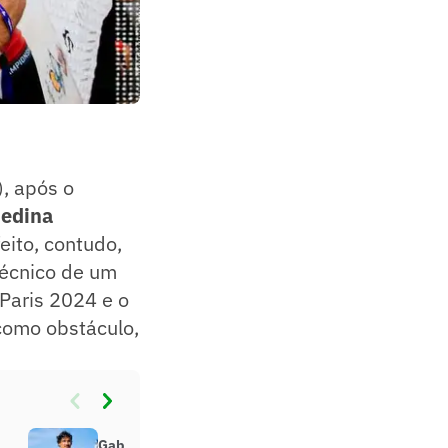
), após o
Medina
eito, contudo,
técnico de um
Paris 2024 e o
 como obstáculo,
Gabriel Medina bate a marca do ‘9’