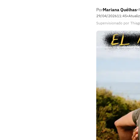
Por
Mariana Quélhas
•
29/04/2026
11:45
•
Atuali
Supervisionado
por
Thiag