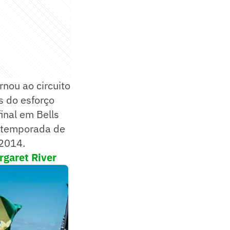
rnou ao circuito
 do esforço
inal em Bells
e temporada de
 2014.
rgaret River