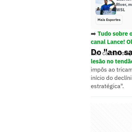
River, 
WSL
Mais Esportes
➡️
Tudo sobre 
canal Lance! O
Do "ano sa
Seu caminho ap
lesão no tendã
impôs ao trica
início do declí
estratégica".