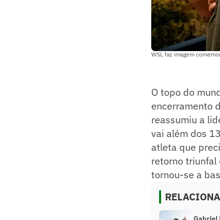
WSL faz imagem comemorat
O topo do mundo
encerramento da
reassumiu a lid
vai além dos 1
atleta que prec
retorno triunfa
tornou-se a bas
RELACION
Gabriel