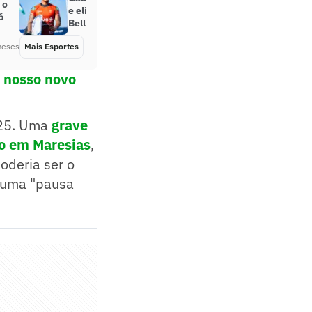
 o
e elimina mais um brasileiro em
6
Bells Beach
meses
Mais Esportes
Há 3 meses
o nosso novo
025. Uma
grave
no em Maresias
,
oderia ser o
m uma "pausa