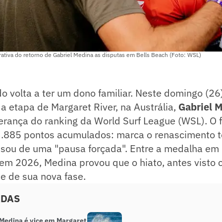
iva do retorno de Gabriel Medina as disputas em Bells Beach (Foto: WSL)
 volta a ter um dono familiar. Neste domingo (26
 etapa de Margaret River, na Austrália,
Gabriel 
erança do ranking da World Surf League (WSL). O f
3.885 pontos acumulados: marca o renascimento 
isou de uma "pausa forçada". Entre a medalha em 
l em 2026, Medina provou que o hiato, antes visto
e de sua nova fase.
ADAS
 Medina é vice em Margaret