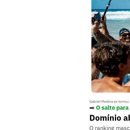
Gabriel Medina se torno
➡️
O salto para
Domínio ab
O ranking masc