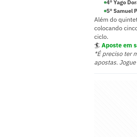
4º Yago Do
5º Samuel 
Além do quinte
colocando cinco
ciclo.
🏄
Aposte em s
*É preciso ter 
apostas. Jogue