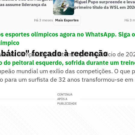
Miguel Pupo surpreende e leva
mas assume liderança da
primeiro título da WSL em 202
Há 3 meses
Mais Esportes
Há 3 
os esportes olímpicos agora no WhatsApp. Siga 
límpico
bático" forçado à redenção
ós as Olimpíadas foi interrompido no início de 2
o do peitoral esquerdo, sofrida durante um trei
mpeão mundial um exílio das competições. O que p
nio para um surfista de 32 anos transformou-se e
CONTINUA
APÓS A
PUBLICIDADE