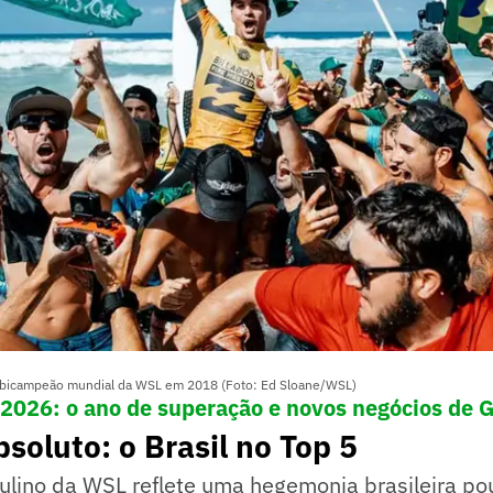
u bicampeão mundial da WSL em 2018 (Foto: Ed Sloane/WSL)
 2026: o ano de superação e novos negócios de 
soluto: o Brasil no Top 5
ulino da WSL reflete uma hegemonia brasileira po