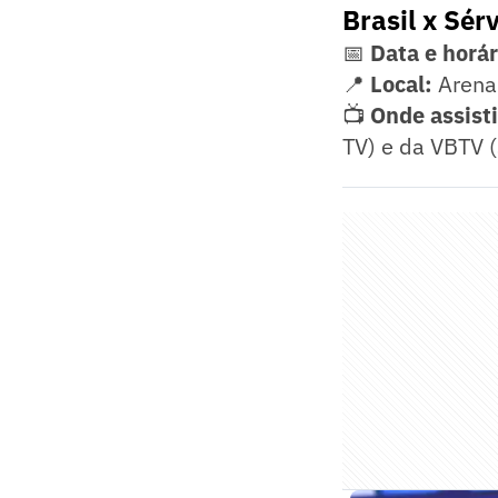
Brasil x Sér
📅
Data e horár
📍
Local:
Arena 
📺
Onde assisti
TV) e da VBTV (