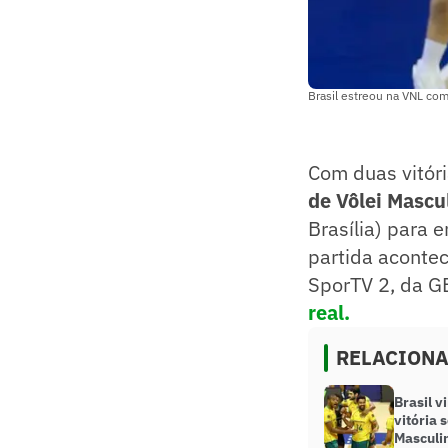
Brasil estreou na VNL com
Com duas vitóri
de Vôlei Mascu
Brasília) para 
partida acontec
SporTV 2, da G
real.
RELACION
Brasil v
vitória 
Masculi