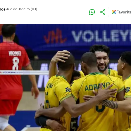
mos
•
Rio de Janeiro (RJ)
Favorit