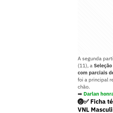
A segunda parti
(11), a
Seleção 
com parciais d
foi a principal
chão.
➡️
Darlan honra
🏐✅ Ficha té
VNL Masculi