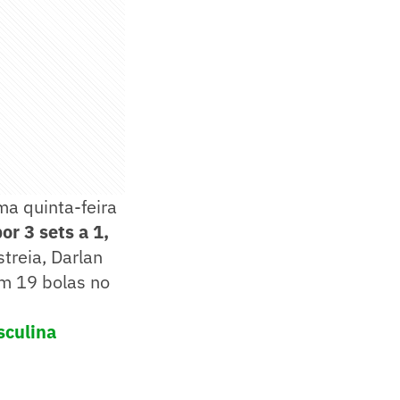
ma quinta-feira
or 3 sets a 1,
treia, Darlan
om 19 bolas no
sculina