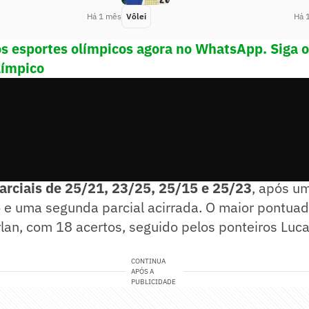
Há 1 mês
Vôlei
Há 
os esportes olímpicos agora no WhatsApp. Siga 
límpico
torcida, o
Brasil estreou na competição vencendo
parciais de 25/21, 23/25, 25/15 e 25/23
, após um
 e uma segunda parcial acirrada. O maior pontuad
rlan, com 18 acertos, seguido pelos ponteiros Lucar
CONTINUA
APÓS A
PUBLICIDADE