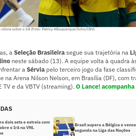
 vitória sobre o Irã (Foto: Patricy Albuquerque/Soho/CBV)
as, a
Seleção Brasileira
segue sua trajetória na
Li
lino
neste sábado (13). A equipe volta à quadra à
enfrentar a
Sérvia
pelo terceiro jogo da fase classifi
e na Arena Nilson Nelson, em Brasília (DF), com 
E TV e da VBTV (streaming).
O Lance! acompanha
ADAS
ira dois sets e estreia com
Brasil supera a Bélgica e vence
sobre o Irã na VNL
segunda na Liga das Nações
na