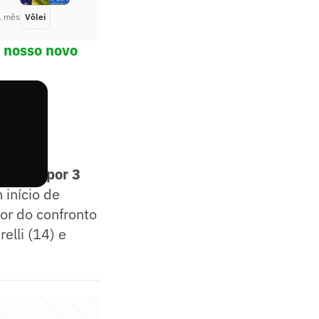
1 mês
Vôlei
Há 1 mês
o nosso novo
 o Irã por 3
 início de
or do confronto
elli (14) e