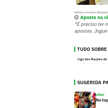
Adriano encara o bloqueio
🏐
Aposte na vi
*É preciso ter 
apostas. Jogue
TUDO SOBRE
Liga das Nações de 
SUGERIDA PA
vôlei
No top