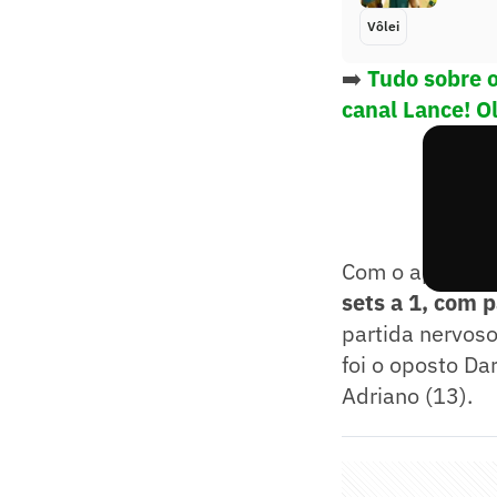
Vôlei
➡️
Tudo sobre 
canal Lance! O
Com o apoio da 
sets a 1, com 
partida nervoso
foi o oposto Da
Adriano (13).