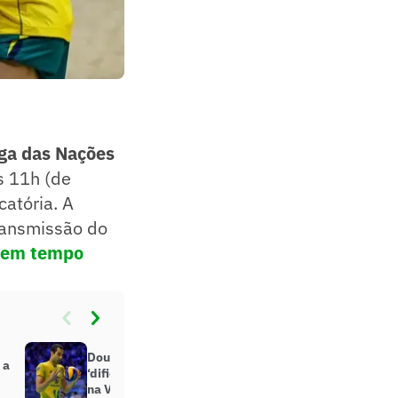
ga das Nações
s 11h (de
catória. A
transmissão do
 em tempo
Douglas Souza analisa
 a
‘dificuldade’ em retorno à Seleção
na VNL