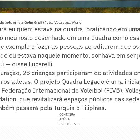
da pelo artista Gelin Graff (Foto: Volleyball World)
era eu quem estava na quadra, praticando em uma
r o meu rosto desenhado em uma quadra como ess
 de exemplo e fazer as pessoas acreditarem que o
ndo eu estava naquele momento, sonhava em ser jo
i — disse Lucarelli.
uração, 28 crianças participaram de atividades e
 os atletas. O projeto Quadra Legado é uma inicia
Federação Internacional de Voleibol (FIVB), Volle
dation, que revitalizará espaços públicos nas sed
bém passará pela Turquia e Filipinas.
CONTINUA
APÓS A
PUBLICIDADE