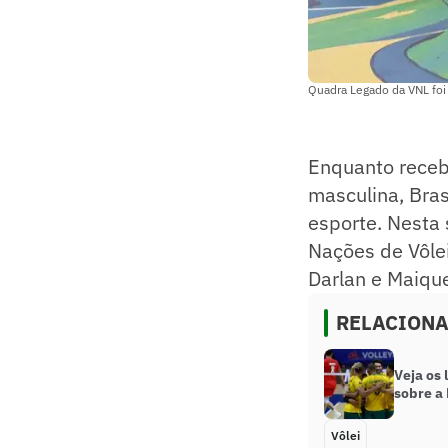
Quadra Legado da VNL foi
Enquanto receb
masculina, Bra
esporte. Nesta 
Nações de Vôlei
Darlan e Maique
RELACION
Veja os 
sobre a 
Vôlei