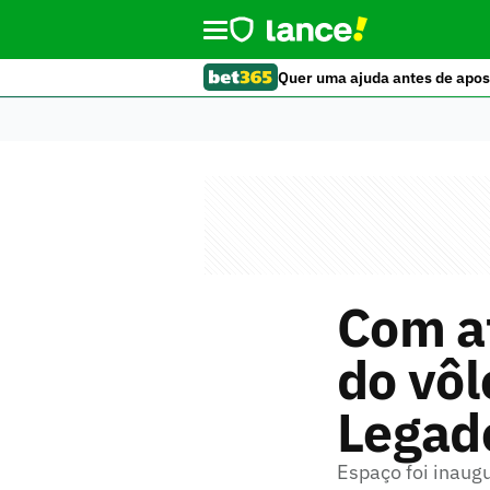
Quer uma ajuda antes de apos
Com at
do vôl
Legad
Espaço foi inaugu