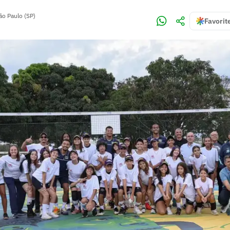
ão Paulo (SP)
Favorit