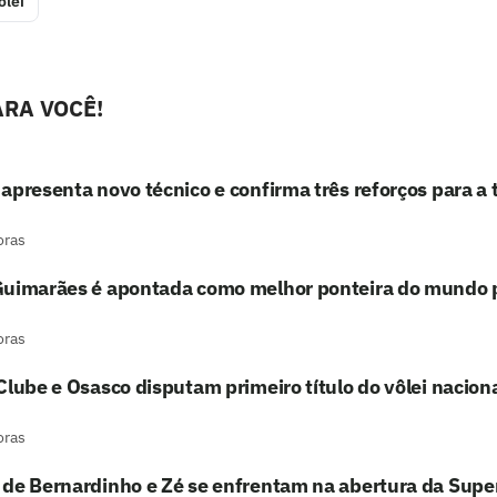
ôlei
RA VOCÊ!
apresenta novo técnico e confirma três reforços para 
oras
Guimarães é apontada como melhor ponteira do mundo p
oras
Clube e Osasco disputam primeiro título do vôlei nacio
oras
de Bernardinho e Zé se enfrentam na abertura da Super