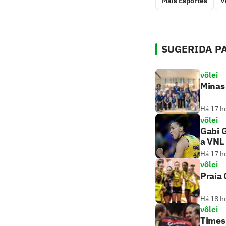
Mais Esportes
V
SUGERIDA PA
vôlei
Minas 
Há 17 h
vôlei
Gabi 
a VNL
Há 17 h
vôlei
Praia 
Há 18 h
vôlei
Times 