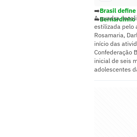
➡️
Brasil defin
A quadra, local
➡️
Bernardinho 
estilizada pelo 
Rosamaria, Dar
início das ativ
Confederação Br
inicial de seis
adolescentes da