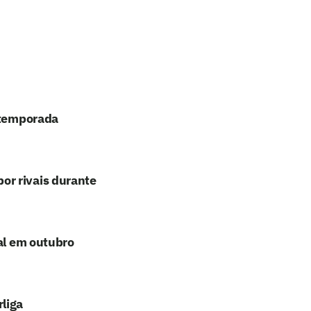
a temporada
or rivais durante
nal em outubro
liga