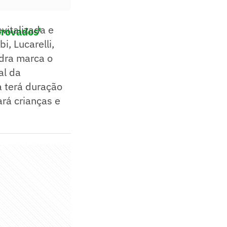
vitalizada e
provados'
i, Lucarelli,
adra marca o
al da
va terá duração
ará crianças e