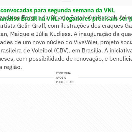
e convocadas para segunda semana da VNL
izada no Parque da Cidade Sarah Kubitschek, foi re
analisa Brasil na VNL: 'Jogadores precisam ser 
artista Gelin Graff, com ilustrações dos craques Gab
lan, Maique e Júlia Kudiess. A inauguração da qu
idades de um novo núcleo do VivaVôlei, projeto soci
asileira de Voleibol (CBV), em Brasília. A iniciati
 meses, com possibilidade de renovação, e benefici
 região.
CONTINUA
APÓS A
PUBLICIDADE