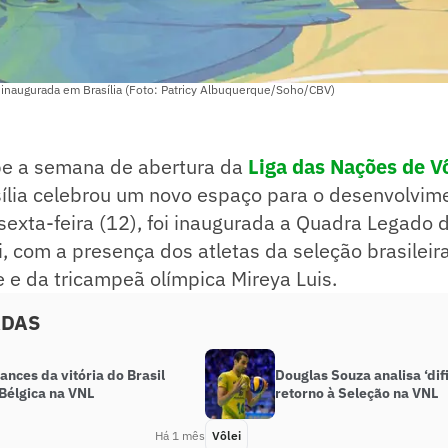
 inaugurada em Brasília (Foto: Patricy Albuquerque/Soho/CBV)
e a semana de abertura da
Liga das Nações de Vô
sília celebrou um novo espaço para o desenvolvim
sexta-feira (12), foi inaugurada a Quadra Legado 
, com a presença dos atletas da seleção brasileira 
 e da tricampeã olímpica Mireya Luis.
ADAS
lances da vitória do Brasil
Douglas Souza analisa ‘di
Bélgica na VNL
retorno à Seleção na VNL
Há 1 mês
Vôlei