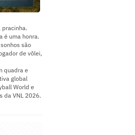
 pracinha.
a é uma honra.
s sonhos são
gador de vôlei,
m quadra e
tiva global
yball World e
es da VNL 2026.