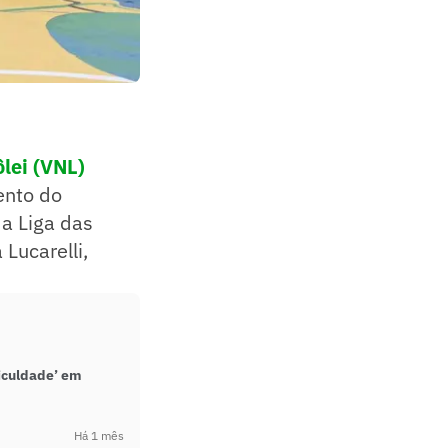
lei (VNL)
ento do
da Liga das
Lucarelli,
ficuldade’ em
Há 1 mês