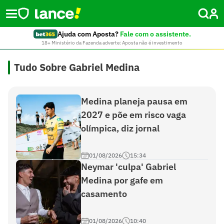
Ajuda com Aposta?
Fale com o assistente.
18+ Ministério da Fazenda adverte: Aposta não é investimento
Tudo Sobre Gabriel Medina
Medina planeja pausa em
2027 e põe em risco vaga
olímpica, diz jornal
01/08/2026
15:34
Neymar 'culpa' Gabriel
Medina por gafe em
casamento
01/08/2026
10:40