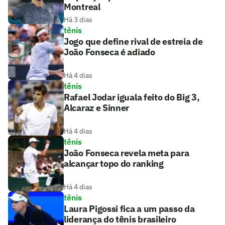
Montreal
Há 3 dias
tênis
Jogo que define rival de estreia de
João Fonseca é adiado
Há 4 dias
tênis
Rafael Jodar iguala feito do Big 3,
Alcaraz e Sinner
Há 4 dias
tênis
João Fonseca revela meta para
alcançar topo do ranking
Há 4 dias
tênis
Laura Pigossi fica a um passo da
liderança do tênis brasileiro