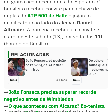
de grama acontecerá antes do esperado. O
brasileiro recebeu convite para a chave de
duplas do
ATP 500 de Halle
e jogará o
qualificatório ao lado do alemão
Daniel
Altmaier
. A parceria recebeu um convite e
estreia neste sábado (13), por volta das 11h
(horário de Brasília).
RELACIONADAS
João Fonseca vê posição
De olho em W
no ranking da ATP ficar
saiba quais f
em risco
melhores na 
2025
Tênis
Há 1 mês
Tênis
➡️
João Fonseca precisa superar recorde
negativo antes de Wimbledon
➡️
O que aconteceu com Alcaraz? Ex-tenista