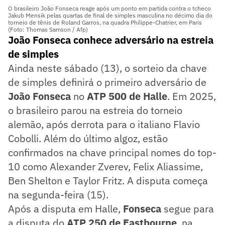
O brasileiro João Fonseca reage após um ponto em partida contra o tcheco
Jakub Mensik pelas quartas de final de simples masculina no décimo dia do
torneio de tênis de Roland Garros, na quadra Philippe-Chatrier, em Paris
(Foto: Thomas Samson / Afp)
João Fonseca conhece adversário na estreia
de simples
Ainda neste sábado (13), o sorteio da chave
de simples definirá o primeiro adversário de
João Fonseca
no
ATP 500 de Halle
. Em 2025,
o brasileiro parou na estreia do torneio
alemão, após derrota para o italiano Flavio
Cobolli. Além do último algoz, estão
confirmados na chave principal nomes do top-
10 como Alexander Zverev, Felix Aliassime,
Ben Shelton e Taylor Fritz. A disputa começa
na segunda-feira (15).
Após a disputa em Halle,
Fonseca
segue para
a disputa do
ATP 250 de Eastbourne
, na