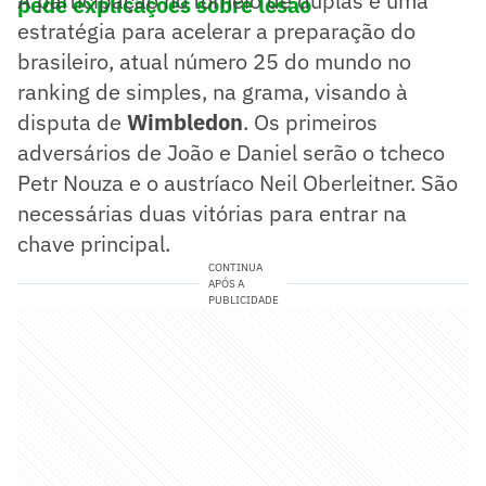
A participação no torneio de duplas é uma
pede explicações sobre lesão
estratégia para acelerar a preparação do
brasileiro, atual número 25 do mundo no
ranking de simples, na grama, visando à
disputa de
Wimbledon
. Os primeiros
adversários de João e Daniel serão o tcheco
Petr Nouza e o austríaco Neil Oberleitner. São
necessárias duas vitórias para entrar na
chave principal.
CONTINUA
APÓS A
PUBLICIDADE