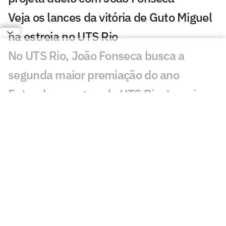
Veja os lances da vitória de Guto Miguel
na estreia no UTS Rio
No UTS Rio, João Fonseca busca a
segunda maior premiação do ano
Entenda as regras do UTS Rio, torneio
com João Fonseca no Maracanãzinho
Com João Fonseca, tênis volta ao
Maracanãzinho após quase 14 anos
João Fonseca confirma próximos
torneios e volta à Davis no Rio
Carlos Alcaraz ganha previsão de