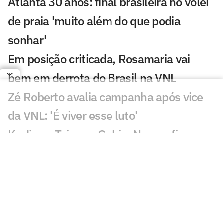
Atlanta 30 anos: final brasileira no vôlei
de praia 'muito além do que podia
sonhar'
Em posição criticada, Rosamaria vai
bem em derrota do Brasil na VNL
Zé Roberto avalia campanha após vice
da VNL: 'É viver esse luto'
Kudiess, Tainara, Gabi e Nyeme ficam
sem medalha da VNL
Derrota do Brasil na final da VNL
maltrata torcedores: 'Dor'
Quem fez mais falta para o Brasil na