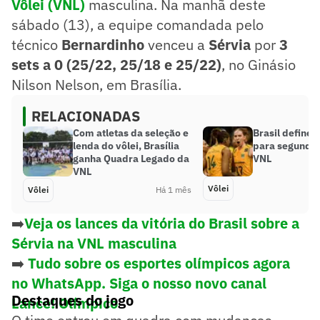
Vôlei
(VNL)
masculina. Na manhã deste
sábado (13), a equipe comandada pelo
técnico
Bernardinho
venceu a
Sérvia
por
3
sets a 0 (25/22, 25/18 e 25/22)
, no Ginásio
Nilson Nelson, em Brasília.
RELACIONADAS
Com atletas da seleção e
Brasil define
lenda do vôlei, Brasília
para segunda
ganha Quadra Legado da
VNL
VNL
Vôlei
Vôlei
Há 1 mês
➡️
Veja os lances da vitória do Brasil sobre a
Sérvia na VNL masculina
➡️
Tudo sobre os esportes olímpicos agora
no WhatsApp. Siga o nosso novo canal
Destaques do jogo
Lance! Olímpico