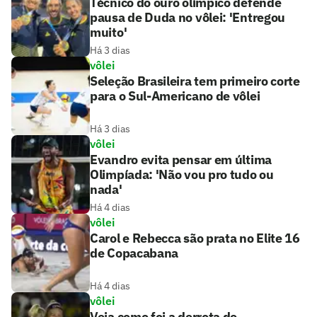
Técnico do ouro olímpico defende
pausa de Duda no vôlei: 'Entregou
muito'
Há 3 dias
vôlei
Seleção Brasileira tem primeiro corte
para o Sul-Americano de vôlei
Há 3 dias
vôlei
Evandro evita pensar em última
Olimpíada: 'Não vou pro tudo ou
nada'
Há 4 dias
vôlei
Carol e Rebecca são prata no Elite 16
de Copacabana
Há 4 dias
vôlei
Veja como foi a derrota de