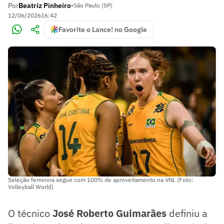
Por
Beatriz Pinheiro
•
São Paulo (SP)
12/06/2026
16:42
Favorite o Lance! no Google
Seleção feminina segue com 100% de aproveitamento na VNL (Foto:
Volleyball World)
O técnico
José Roberto Guimarães
definiu a