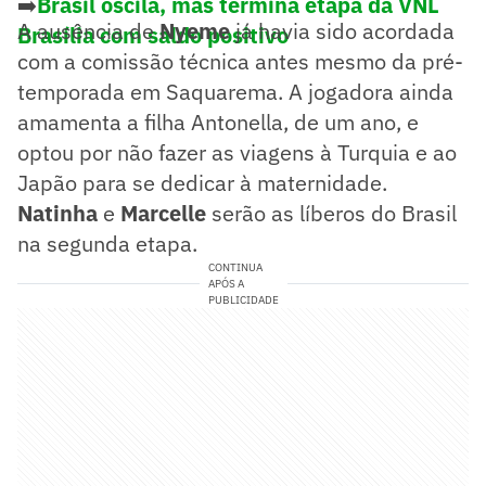
➡️
Brasil oscila, mas termina etapa da VNL
A ausência de
Nyeme
já havia sido acordada
Brasília com saldo positivo
com a comissão técnica antes mesmo da pré-
temporada em Saquarema. A jogadora ainda
amamenta a filha Antonella, de um ano, e
optou por não fazer as viagens à Turquia e ao
Japão para se dedicar à maternidade.
Natinha
e
Marcelle
serão as líberos do Brasil
na segunda etapa.
CONTINUA
APÓS A
PUBLICIDADE