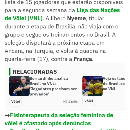
lista de 15 jogadoras que estarão disponíveis
para a segunda semana da
Liga das Nações
de Vôlei (VNL)
. A líbero
Nyeme
, titular
durante a etapa de Brasília, não viaja com o
grupo e segue os treinamentos no Brasil. A
seleção disputará a próxima etapa em
Ancara, na Turquia, e volta à quadra na
quarta-feira (17), contra a
França
.
RELACIONADAS
Bernardinho analisa
Veja os lances
Brasil na VNL:
do Brasil sobr
‘Jogadores precisam ser
na VNL
provados’
Vôlei
Vôlei
Há 1 mês
➡️
Fisioterapeuta da seleção feminina de
vôlei é afastado após denúncias