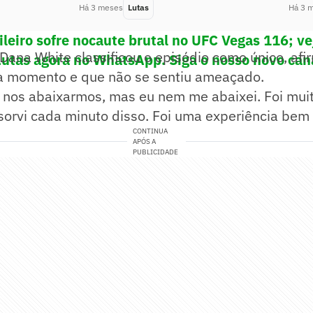
Há 3 meses
Lutas
Há 3 
leiro sofre nocaute brutal no UFC Vegas 116; ve
Dana White classificou o episódio como único, af
Lutas agora no WhatsApp. Siga o nosso novo can
a momento e que não se sentiu ameaçado.
nos abaixarmos, mas eu nem me abaixei. Foi muito
sorvi cada minuto disso. Foi uma experiência bem 
CONTINUA
APÓS A
PUBLICIDADE