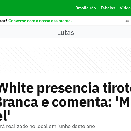
Brasileirão
Tabelas
Vídeo
tar?
Converse com o nosso assistente.
18+ 
Lutas
hite presencia tirot
ranca e comenta: 'M
l'
rá realizado no local em junho deste ano