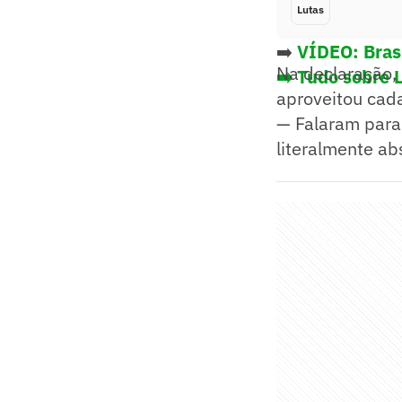
Lutas
➡️
VÍDEO: Brasi
Na declaração, 
➡️ Tudo sobre 
aproveitou cad
— Falaram para 
literalmente ab