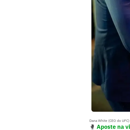
Dana White (CEO do UFC)
🥊
Aposte na vi