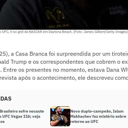
o UFC, ri no grid da NASCAR em Daytona Beach. (Foto: James Gilbert/Getty Images
5), a Casa Branca foi surpreendida por um tirote
onald Trump e os correspondentes que cobrem o ex
. Entre os presentes no momento, estava Dana Wh
evista após o acontecimento, ele descreveu como 
ADAS
rasileiro sofre nocaute
Novo duplo-campeão, Islam
o UFC Vegas 116; veja
Makhachev faz mistério sobre
dos
retorno ao UFC