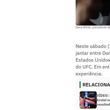
Dana White, presidente d
Neste sábado (2
jantar entre D
Estados Unidos
do UFC. Em entr
experiência.
RELACION
VÍDEO: B
brutal n
resulta