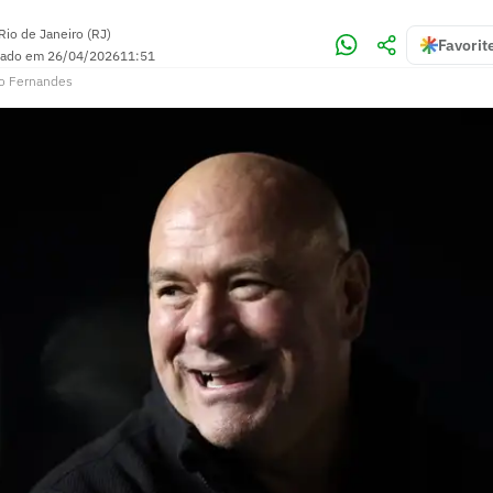
Rio de Janeiro (RJ)
Favorit
zado em
26/04/2026
11:51
o Fernandes