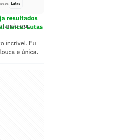
meses
Lutas
Há 3 meses
ja resultados
irmando que
al Lance! Lutas
 incrível. Eu
louca e única.