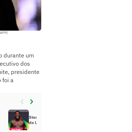
/AFP)
io durante um
ecutivo dos
ite, presidente
foi a
Sterling e Zalal superam pesagem
do UFC Vegas 116; veja resultados