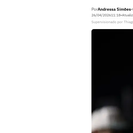
Por
Andressa Simões
•
26/04/2026
11:18
•
Atuali
Supervisionado
por
Thiag