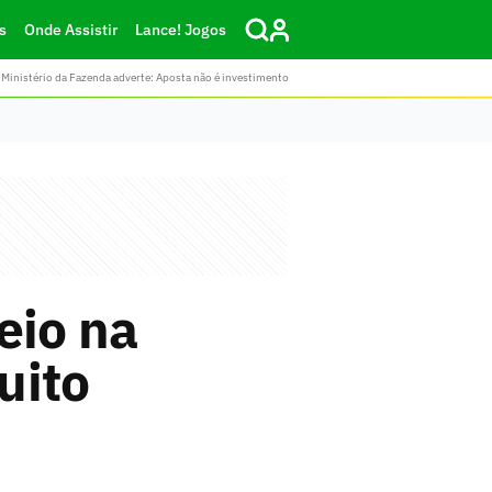
s
Onde Assistir
Lance! Jogos
Ministério da Fazenda adverte: Aposta não é investimento
eio na
uito