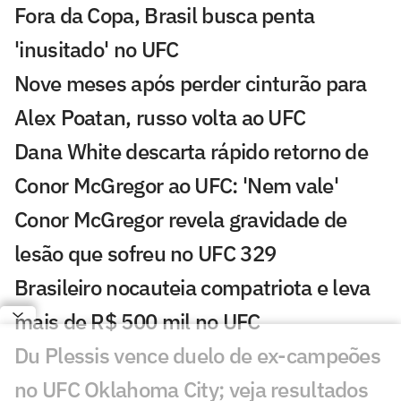
Fora da Copa, Brasil busca penta
'inusitado' no UFC
Nove meses após perder cinturão para
Alex Poatan, russo volta ao UFC
Dana White descarta rápido retorno de
Conor McGregor ao UFC: 'Nem vale'
Conor McGregor revela gravidade de
lesão que sofreu no UFC 329
Brasileiro nocauteia compatriota e leva
mais de R$ 500 mil no UFC
Du Plessis vence duelo de ex-campeões
no UFC Oklahoma City; veja resultados