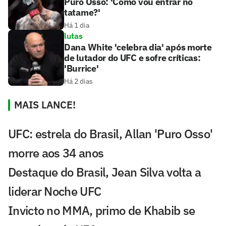
Puro Osso: 'Como vou entrar no
tatame?'
Há 1 dia
lutas
Dana White 'celebra dia' após morte
de lutador do UFC e sofre críticas:
'Burrice'
Há 2 dias
MAIS LANCE!
UFC: estrela do Brasil, Allan 'Puro Osso'
morre aos 34 anos
Destaque do Brasil, Jean Silva volta a
liderar Noche UFC
Invicto no MMA, primo de Khabib se