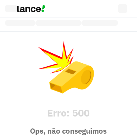
Erro:
500
Ops, não conseguimos