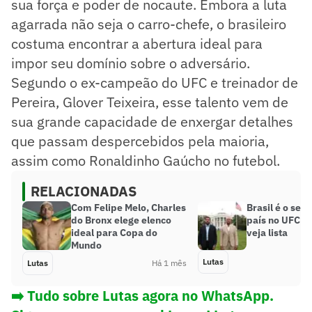
sua força e poder de nocaute. Embora a luta
agarrada não seja o carro-chefe, o brasileiro
costuma encontrar a abertura ideal para
impor seu domínio sobre o adversário.
Segundo o ex-campeão do UFC e treinador de
Pereira, Glover Teixeira, esse talento vem de
sua grande capacidade de enxergar detalhes
que passam despercebidos pela maioria,
assim como Ronaldinho Gaúcho no futebol.
RELACIONADAS
Com Felipe Melo, Charles
Brasil é o seg
do Bronx elege elenco
país no UFC C
ideal para Copa do
veja lista
Mundo
Lutas
Lutas
Há 1 mês
➡️ Tudo sobre Lutas agora no WhatsApp.