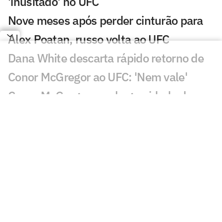
'inusitado' no UFC
Nove meses após perder cinturão para
Alex Poatan, russo volta ao UFC
Dana White descarta rápido retorno de
Conor McGregor ao UFC: 'Nem vale'
Conor McGregor revela gravidade de
lesão que sofreu no UFC 329
Brasileiro nocauteia compatriota e leva
mais de R$ 500 mil no UFC
Du Plessis vence duelo de ex-campeões
no UFC Oklahoma City; veja resultados
Du Plessis x Usman: saiba card