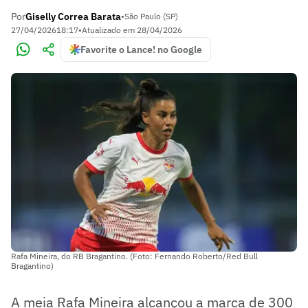
Por
Giselly Correa Barata
•
São Paulo (SP)
27/04/2026
18:17
•
Atualizado em
28/04/2026
Favorite o Lance! no Google
Rafa Mineira, do RB Bragantino. (Foto: Fernando Roberto/Red Bull
Bragantino)
A meia Rafa Mineira alcançou a marca de 300