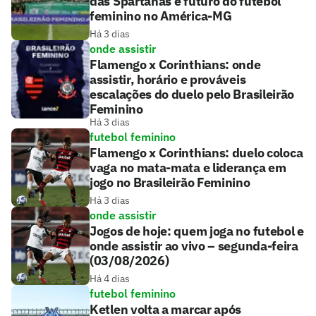
das Spartanas e futuro do futebol
feminino no América-MG
Há 3 dias
onde assistir
Flamengo x Corinthians: onde
assistir, horário e prováveis
escalações do duelo pelo Brasileirão
Feminino
Há 3 dias
futebol feminino
Flamengo x Corinthians: duelo coloca
vaga no mata-mata e liderança em
jogo no Brasileirão Feminino
Há 3 dias
onde assistir
Jogos de hoje: quem joga no futebol e
onde assistir ao vivo – segunda-feira
(03/08/2026)
Há 4 dias
futebol feminino
Ketlen volta a marcar após