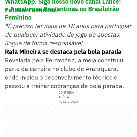
WhatsApp. Siga nosso novo canal Lance!
+ Aposte nas Bragantinas no Brasileirão
Futebol Feminino
Feminino
*É preciso ter mais de 18 anos para participar
de qualquer atividade de jogo de apostas.
Jogue de forma responsável
Rafa Mineira se destaca pela bola parada
Revelada pela Ferroviária, a meia construiu
parte da carreira no clube de Araraquara,
onde iniciou o desenvolvimento técnico e
passou a treinar cobranças de bola parada.
CONTINUA
APÓS A
PUBLICIDADE