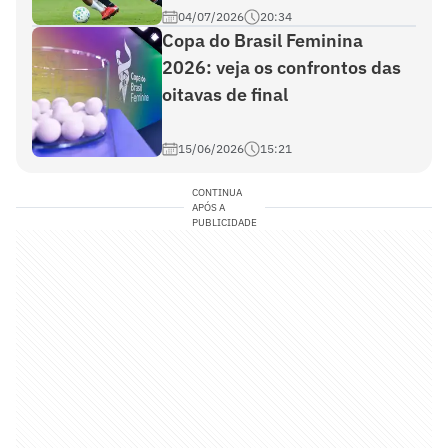
04/07/2026
20:34
Copa do Brasil Feminina
2026: veja os confrontos das
oitavas de final
15/06/2026
15:21
CONTINUA
APÓS A
PUBLICIDADE