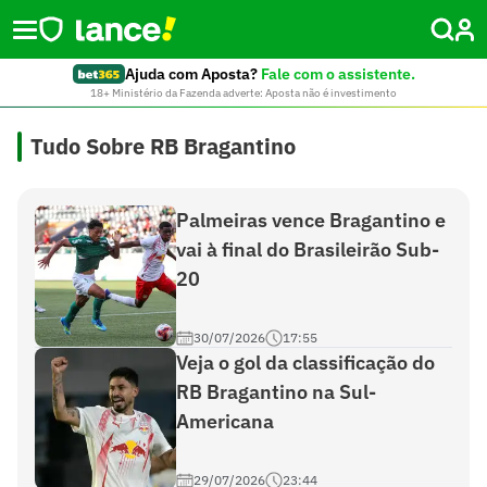
Ajuda com Aposta?
Fale com o assistente.
18+ Ministério da Fazenda adverte: Aposta não é investimento
Tudo Sobre RB Bragantino
Palmeiras vence Bragantino e
vai à final do Brasileirão Sub-
20
30/07/2026
17:55
Veja o gol da classificação do
RB Bragantino na Sul-
Americana
29/07/2026
23:44