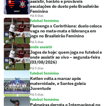
assistir, horário e prováveis
escalações do duelo pelo Brasileirão
Feminino
Há 4 dias
futebol feminino
Flamengo x Corinthians: duelo coloca
vaga no mata-mata e liderança em
jogo no Brasileirão Feminino
Há 5 dias
onde assistir
Jogos de hoje: quem joga no futebol e
onde assistir ao vivo – segunda-feira
(03/08/2026)
Há 5 dias
futebol feminino
Ketlen volta a marcar após
maternidade, e Santos goleia
Juventude
Há 5 dias
futebol feminino
Palmeiras derrota o Internacional no