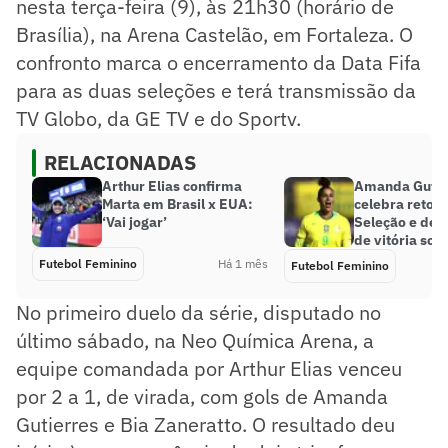
nesta terça-feira (9), às 21h30 (horário de
Brasília), na Arena Castelão, em Fortaleza. O
confronto marca o encerramento da Data Fifa
para as duas seleções e terá transmissão da
TV Globo, da GE TV e do Sportv.
RELACIONADAS
Arthur Elias confirma
Amanda Gutie
Marta em Brasil x EUA:
celebra retorn
‘Vai jogar’
Seleção e des
de vitória sob
Futebol Feminino
Há 1 mês
Futebol Feminino
No primeiro duelo da série, disputado no
último sábado, na Neo Química Arena, a
equipe comandada por Arthur Elias venceu
por 2 a 1, de virada, com gols de Amanda
Gutierres e Bia Zaneratto. O resultado deu