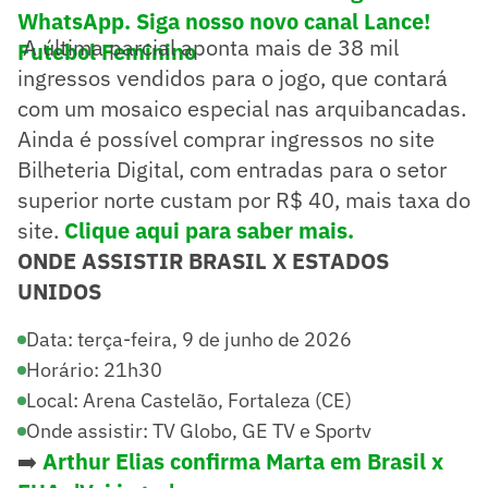
WhatsApp. Siga nosso novo canal Lance!
A última parcial aponta mais de 38 mil
Futebol Feminino
ingressos vendidos para o jogo, que contará
com um mosaico especial nas arquibancadas.
Ainda é possível comprar ingressos no site
Bilheteria Digital, com entradas para o setor
superior norte custam por R$ 40, mais taxa do
site.
Clique aqui para saber mais.
ONDE ASSISTIR
BRASIL X ESTADOS
UNIDOS
Data: terça-feira, 9 de junho de 2026
Horário: 21h30
Local: Arena Castelão, Fortaleza (CE)
Onde assistir: TV Globo, GE TV e Sportv
➡️
Arthur Elias confirma Marta em Brasil x