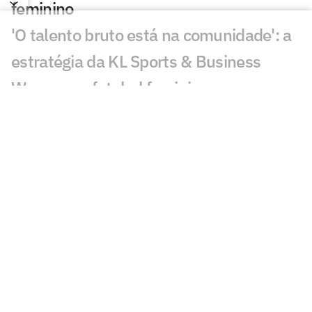
feminino
'O talento bruto está na comunidade': a
estratégia da KL Sports & Business
Women no futebol feminino
Carol Martins celebra gol em vitória do
Bahia e mira sequência no Brasileirão
Feminino
CBF altera a data dos jogos da Copa do
Brasil Feminina
Flamengo e Maricá negociam parceria
para impulsionar o futebol feminino
Paulistão F e Copinha F terão novos