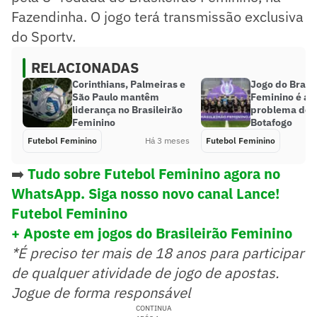
Fazendinha. O jogo terá transmissão exclusiva
do Sportv.
RELACIONADAS
Corinthians, Palmeiras e
Jogo do Brasil
São Paulo mantêm
Feminino é ad
liderança no Brasileirão
problema de 
Feminino
Botafogo
Futebol Feminino
Há 3 meses
Futebol Feminino
➡️
Tudo sobre Futebol Feminino agora no
WhatsApp. Siga nosso novo canal Lance!
Futebol Feminino
+ Aposte em jogos do Brasileirão Feminino
*É preciso ter mais de 18 anos para participar
de qualquer atividade de jogo de apostas.
Jogue de forma responsável
CONTINUA