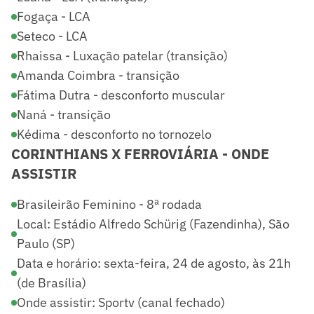
Fogaça - LCA
Seteco - LCA
Rhaissa - Luxação patelar (transição)
Amanda Coimbra - transição
Fátima Dutra - desconforto muscular
Naná - transição
Kédima - desconforto no tornozelo
CORINTHIANS X FERROVIÁRIA - ONDE
ASSISTIR
Brasileirão Feminino - 8ª rodada
Local: Estádio Alfredo Schürig (Fazendinha), São
Paulo (SP)
Data e horário: sexta-feira, 24 de agosto, às 21h
(de Brasília)
Onde assistir: Sportv (canal fechado)