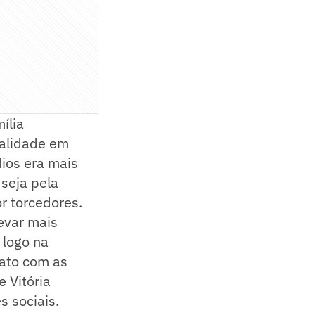
ília
dalidade em
ios era mais
 seja pela
or torcedores.
evar mais
 logo na
tato com as
 Vitória
s sociais.