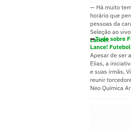
— Há muito tem
horário que per
pessoas da car
Seleção ao vivo
➡️
Tudo sobre F
Lance!
.
Lance! Futebol
Apesar de ser 
Elias, a iniciat
e suas irmãs, V
reunir torcedo
Neo Química Ar