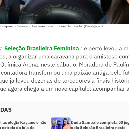
ra apoiar a Seleção Brasileira Feminina em São Paulo. (Divulgação)
 a
Seleção Brasileira Feminina
de perto levou a mi
os, a organizar uma caravana para o amistoso con
Química Arena, neste sábado. Moradora de Paulínia
 contadora transformou uma paixão antiga pelo fu
ue já levou dezenas de torcedores a finais históri
ue agora chega a um novo capítulo: acompanhar a
ADAS
lias elogia Kaylane e não
Duda Sampaio completa 50 jo
 estreia da joia do
pela Seleção Brasileira neste