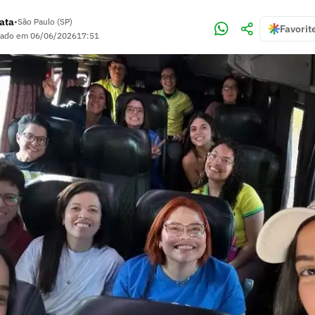
rata
•
São Paulo (SP)
Favorit
zado em
06/06/2026
17:51