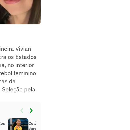
neira Vivian
tra os Estados
, no interior
tebol feminino
cas da
 Seleção pela
gos
Colômbia, Alemanha e Argentina
garantem vaga na Copa do Mundo