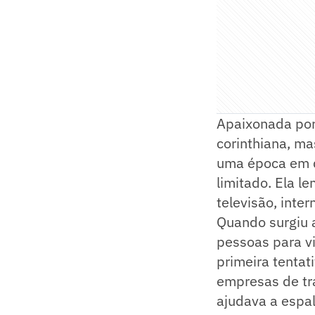
Apaixonada por 
corinthiana, m
uma época em q
limitado. Ela l
televisão, inte
Quando surgiu a
pessoas para vi
primeira tentat
empresas de tra
ajudava a espal