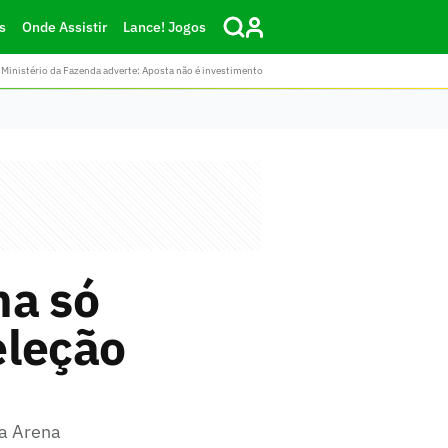
s
Onde Assistir
Lance! Jogos
Ministério da Fazenda adverte: Aposta não é investimento
na só
eleção
ca Arena