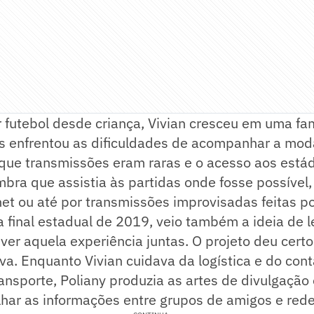
futebol desde criança, Vivian cresceu em uma fam
as enfrentou as dificuldades de acompanhar a mo
ue transmissões eram raras e o acesso aos estád
embra que assistia às partidas onde fosse possível,
rnet ou até por transmissões improvisadas feitas p
 final estadual de 2019, veio também a ideia de l
ver aquela experiência juntas. O projeto deu certo
iva. Enquanto Vivian cuidava da logística e do con
nsporte, Poliany produzia as artes de divulgação e
har as informações entre grupos de amigos e rede