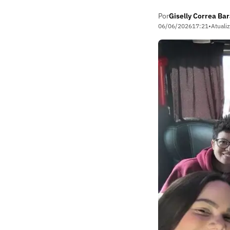
Por
Giselly Correa Ba
06/06/2026
17:21
•
Atuali