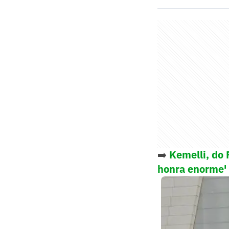
➡️
Kemelli, do 
honra enorme'