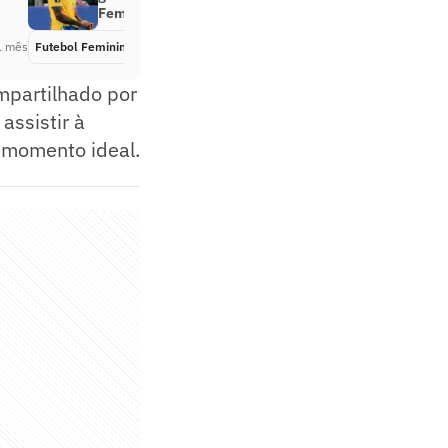
Feminina de 2027
1 mês
Futebol Feminino
Há 1 mês
mpartilhado por
assistir à
 momento ideal.