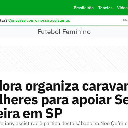
Brasileirão
Tabelas
Vídeo
tar?
Converse com o nosso assistente.
18+ 
Futebol Feminino
ora organiza carava
heres para apoiar S
eira em SP
 Poliany assistirão à partida deste sábado na Neo Quími