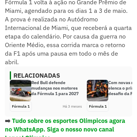
Fórmula 1 volta à ação no Grande Prêmio de
Miami, agendado para os dias 1 a 3 de maio.
A prova é realizada no Autódromo
Internacional de Miami, que receberá a quarta
etapa do calendário. Por causa da guerra no
Oriente Médio, essa corrida marca o retorno
da F1 após uma pausa em todo o mês de
abril.
RELACIONADAS
Red Bull defende
Com novas reg
mudanças nos motores
elenca o princ
da Fórmula 1 para 2027
desafio da F1
Fórmula 1
Há 3 meses
Fórmula 1
➡️
Tudo sobre os esportes Olímpicos agora
no WhatsApp. Siga o nosso novo canal