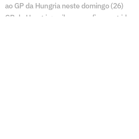
ao GP da Hungria neste domingo (26)
GP da Hungria: saiba como ficou o grid
de largada da corrida na F1
Hamilton e Antonelli são punidos pela
F1 e despencam no grid do GP da
Hungria
Norris faz a pole na Hungria, e Bortoleto
cai no grid da F1 2026
Volta a volta da pole de Norris no GP da
Hungria pela F1 2026
De novato a piloto do dia: estreia de
Bortoleto na Hungria marca feito inédito