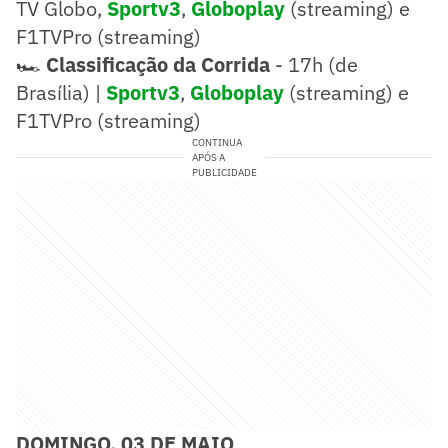
TV Globo,
Sportv3
,
Globoplay
(streaming) e
F1TVPro (streaming)
🏎️
Classificação da Corrida
- 17h (de
Brasília) |
Sportv3
,
Globoplay
(streaming) e
F1TVPro (streaming)
CONTINUA
APÓS A
PUBLICIDADE
DOMINGO, 03 DE MAIO