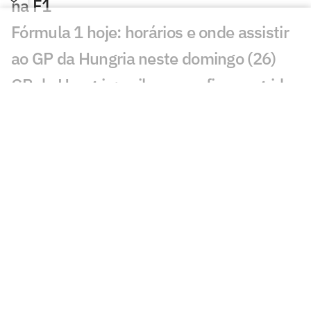
na F1
Fórmula 1 hoje: horários e onde assistir
ao GP da Hungria neste domingo (26)
GP da Hungria: saiba como ficou o grid
de largada da corrida na F1
Hamilton e Antonelli são punidos pela
F1 e despencam no grid do GP da
Hungria
Norris faz a pole na Hungria, e Bortoleto
cai no grid da F1 2026
Volta a volta da pole de Norris no GP da
Hungria pela F1 2026