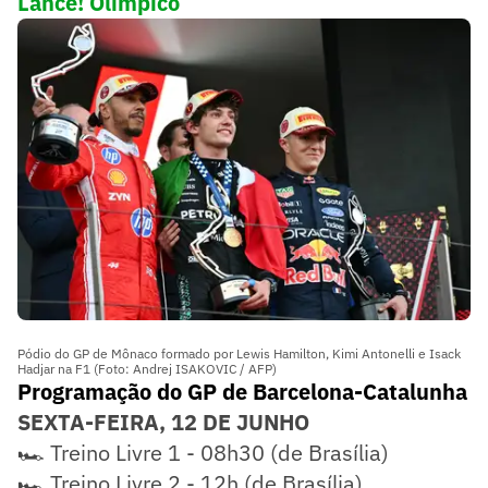
Lance! Olímpico
Pódio do GP de Mônaco formado por Lewis Hamilton, Kimi Antonelli e Isack
Hadjar na F1 (Foto: Andrej ISAKOVIC / AFP)
Programação do GP de Barcelona-Catalunha
SEXTA-FEIRA, 12 DE JUNHO
🏎️ Treino Livre 1 - 08h30 (de Brasília)
🏎️ Treino Livre 2 - 12h (de Brasília)