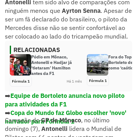
Antonelli
tem sido alvo de comparações com
ninguém menos que
Ayrton Senna
. Apesar de
ser um fã declarado do brasileiro, o piloto da
Mercedes disse não se sentir confortável ao
ser colocado ao lado do tricampeão mundial.
RELACIONADAS
Pódio em Mônaco,
Fora do Top 10
Antonelli e Hadjar já
Bortoleto def
‘tietaram’ Hamilton
como ‘caótico’
antes da F1
Fórmula 1
Fórmula 1
Há 1 mês
➡️
Equipe de Bortoleto anuncia novo piloto
para atividades da F1
➡️
Copa do Mundo faz Globo escolher 'novo'
Campeão do
GP de Mônaco
, no último
narrador para Fórmula 1
domingo (7),
Antonelli
lidera o Mundial de