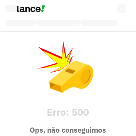
Erro:
500
Ops, não conseguimos