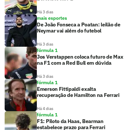
Há 3 dias
mais esportes
De João Fonseca a Poatan: leilão de
Neymar vai além do futebol
Há 3 dias
fórmula 1
Jos Verstappen coloca futuro de Max
na F1 com a Red Bull em dúvida
Há 3 dias
fórmula 1
Emerson Fittipaldi exalta
recuperação de Hamilton na Ferrari
Há 4 dias
fórmula 1
F1: Piloto da Haas, Bearman
estabelece prazo para Ferrari