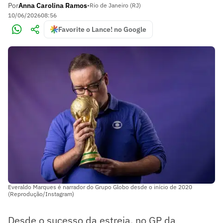
Por
Anna Carolina Ramos
•
Rio de Janeiro (RJ)
10/06/2026
08:56
Favorite o Lance! no Google
Everaldo Marques é narrador do Grupo Globo desde o início de 2020
(Reprodução/Instagram)
Desde o sucesso da estreia, no GP da