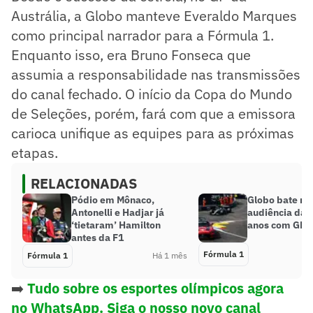
Austrália, a Globo manteve Everaldo Marques
como principal narrador para a Fórmula 1.
Enquanto isso, era Bruno Fonseca que
assumia a responsabilidade nas transmissões
do canal fechado. O início da Copa do Mundo
de Seleções, porém, fará com que a emissora
carioca unifique as equipes para as próximas
etapas.
RELACIONADAS
Pódio em Mônaco,
Globo bate ma
Antonelli e Hadjar já
audiência da 
‘tietaram’ Hamilton
anos com GP 
antes da F1
Fórmula 1
Fórmula 1
Há 1 mês
➡️
Tudo sobre os esportes olímpicos agora
no WhatsApp. Siga o nosso novo canal