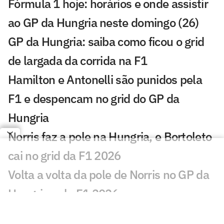
Fórmula 1 hoje: horários e onde assistir
ao GP da Hungria neste domingo (26)
GP da Hungria: saiba como ficou o grid
de largada da corrida na F1
Hamilton e Antonelli são punidos pela
F1 e despencam no grid do GP da
Hungria
Norris faz a pole na Hungria, e Bortoleto
cai no grid da F1 2026
Volta a volta da pole de Norris no GP da
Hungria pela F1 2026
De novato a piloto do dia: estreia de