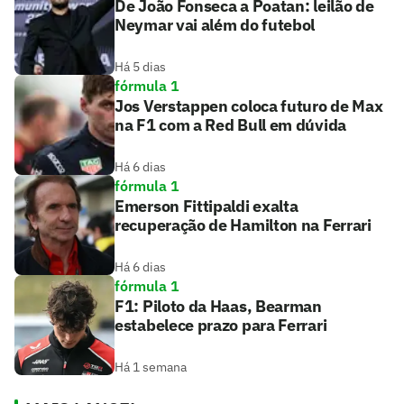
De João Fonseca a Poatan: leilão de
Neymar vai além do futebol
Há 5 dias
fórmula 1
Jos Verstappen coloca futuro de Max
na F1 com a Red Bull em dúvida
Há 6 dias
fórmula 1
Emerson Fittipaldi exalta
recuperação de Hamilton na Ferrari
Há 6 dias
fórmula 1
F1: Piloto da Haas, Bearman
estabelece prazo para Ferrari
Há 1 semana