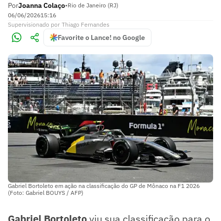
Por
Joanna Colaço
•
Rio de Janeiro (RJ)
06/06/2026
15:16
Supervisionado
por
Thiago Fernandes
Favorite o Lance! no Google
Gabriel Bortoleto em ação na classificação do GP de Mônaco na F1 2026
(Foto: Gabriel BOUYS / AFP)
Gabriel Bortoleto
viu sua classificação para o