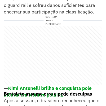
o guard rail e sofreu danos suficientes para
encerrar sua participação na classificação.
CONTINUA
APÓS A
PUBLICIDADE
➡️
Kimi Antonelli brilha e conquista pole
Bortoleto assume erro e pede desculpas
inédita em Mônaco pela F1
Após a sessão, o brasileiro reconheceu que o