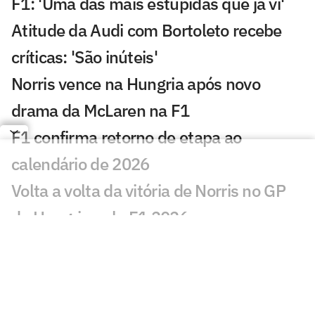
F1: 'Uma das mais estúpidas que já vi'
Atitude da Audi com Bortoleto recebe
críticas: 'São inúteis'
Norris vence na Hungria após novo
drama da McLaren na F1
F1 confirma retorno de etapa ao
calendário de 2026
Volta a volta da vitória de Norris no GP
da Hungria pela F1 2026
Exclusivo: Felipe Massa relembra
acidente 'da mola' que mudou sua vida
na F1