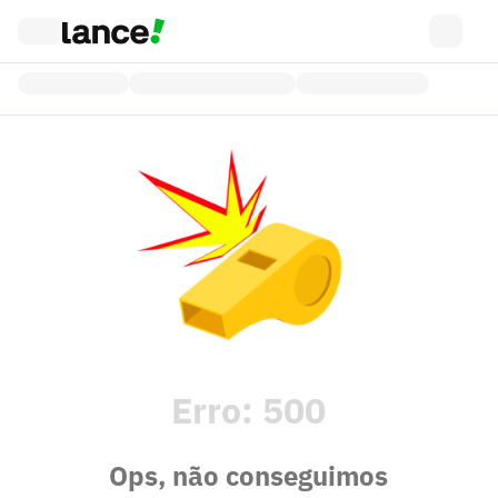
Erro:
500
Ops, não conseguimos