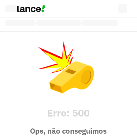
Erro:
500
Ops, não conseguimos