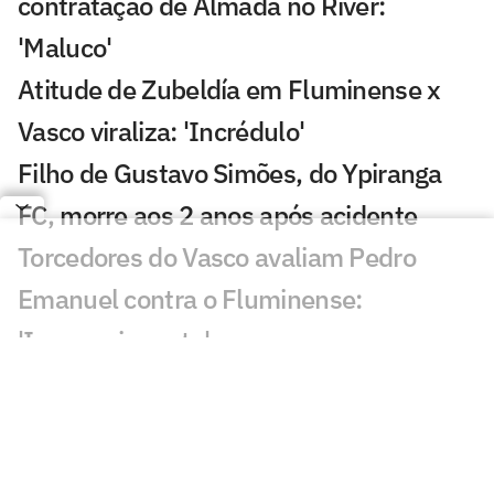
contratação de Almada no River:
'Maluco'
Atitude de Zubeldía em Fluminense x
Vasco viraliza: 'Incrédulo'
Filho de Gustavo Simões, do Ypiranga
FC, morre aos 2 anos após acidente
Torcedores do Vasco avaliam Pedro
Emanuel contra o Fluminense:
'Impressionante'
Esposa de Andrés Gómez, do Vasco,
desabafa após classificação sobre o
Fluminense