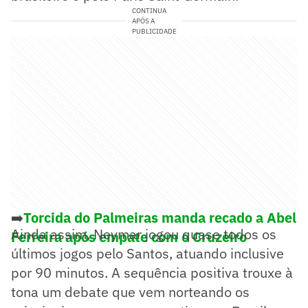
CONTINUA
APÓS A
PUBLICIDADE
➡️
Torcida do Palmeiras manda recado a Abel
Ainda assim, Neymar jogou quase todos os
Ferreira após empate com o Cruzeiro
últimos jogos pelo Santos, atuando inclusive
por 90 minutos. A sequência positiva trouxe à
tona um debate que vem norteando os