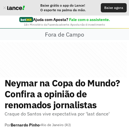
Baixe grátis o app do Lance!
Baixe agora
O esporte na palma da mão.
Ajuda com Aposta?
Fale com o assistente.
18+ Ministério da Fazenda adverte: Aposta não é investimento
Fora de Campo
Neymar na Copa do Mundo?
Confira a opinião de
renomados jornalistas
Craque do Santos vive expectativa por 'last dance'
Por
Bernardo Pinho
•
Rio de Janeiro (RJ)