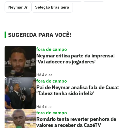
Neymar Jr
Seleção Brasileira
SUGERIDA PARA VOCÊ!
fora de campo
Neymar critica parte da imprensa:
'Vai adoecer os jogadores'
Há 4 dias
fora de campo
Pai de Neymar analisa fala de Cuca:
'Talvez tenha sido infeliz'
Há 4 dias
fora de campo
Romário tenta reverter penhora de
valores a receber da CazéTV