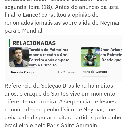
segunda-feira (18). Antes do anúncio da lista
final, o
Lance!
consultou a opinião de
renomados jornalistas sobre a ida de Neymar
para o Mundial.
RELACIONADAS
Torcida do Palmeiras
Jhon Arias vir
manda recado a Abel
em Palmeiras 
Ferreira após empate
‘Desde que ch
com o Cruzeiro
Fora de Campo
Fora de Campo
Há 2 meses
Referência da Seleção Brasileira há muitos
anos, o craque do Santos vive um momento
diferente na carreira. A sequência de lesões
minou o desempenho físico de Neymar, que
deixou de disputar muitas partidas pelo clube
brasileiro e pelo Paris Saint Germain.