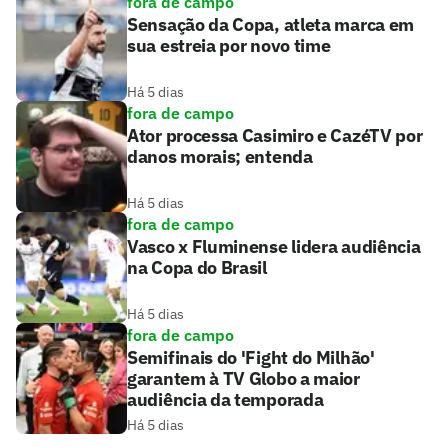
fora de campo
Sensação da Copa, atleta marca em
sua estreia por novo time
Há 5 dias
fora de campo
Ator processa Casimiro e CazéTV por
danos morais; entenda
Há 5 dias
fora de campo
Vasco x Fluminense lidera audiência
na Copa do Brasil
Há 5 dias
fora de campo
Semifinais do 'Fight do Milhão'
garantem à TV Globo a maior
audiência da temporada
Há 5 dias