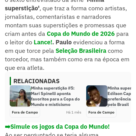
superstição'
, que traz a forma como artistas,
jornalistas, comentaristas e narradores
montam suas superstições e promessas que
criam antes da
Copa do Mundo de 2026
para
o leitor do
Lance!
. Paulo
evidenciou a forma
em que torce pela
Seleção Brasileira
como
torcedor, mas também como era na época em
que era atleta.
RELACIONADAS
Minha superstição #5:
Minha superst
Mari Spinelli aponta
Edílson Capet
favoritos para a Copa do
preferências a
Mundo e misticismo
pelo Brasil
Fora de Campo
Há 1 mês
Fora de Campo
➡️Simule os jogos da Copa do Mundo!
Ao ser perguntado se teria alguma