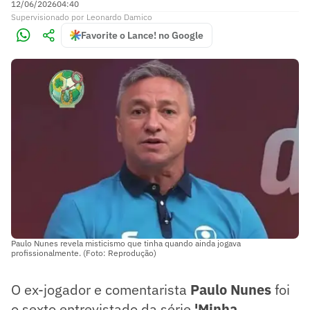
12/06/2026
04:40
Supervisionado
por
Leonardo Damico
Favorite o Lance! no Google
Paulo Nunes revela misticismo que tinha quando ainda jogava
profissionalmente. (Foto: Reprodução)
O ex-jogador e comentarista
Paulo Nunes
foi
o sexto entrevistado da série
'Minha