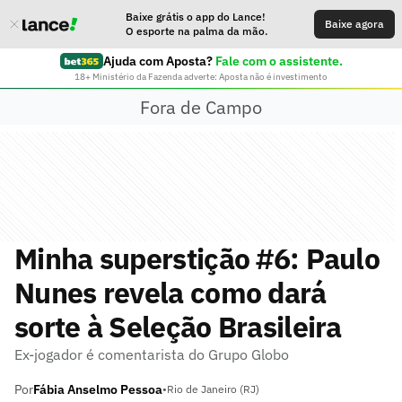
Baixe grátis o app do Lance!
Baixe agora
O esporte na palma da mão.
Ajuda com Aposta?
Fale com o assistente.
18+ Ministério da Fazenda adverte: Aposta não é investimento
Fora de Campo
Minha superstição #6: Paulo
Nunes revela como dará
sorte à Seleção Brasileira
Ex-jogador é comentarista do Grupo Globo
Por
Fábia Anselmo Pessoa
•
Rio de Janeiro (RJ)