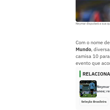
Neymar disputará a sua q
Com o nome d
Mundo
, divers
camisa 10 para
evento que aco
RELACION
Neymar v
anos; re
Seleção Brasileira