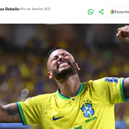
as Rebello
•
Rio de Janeiro (RJ)
Favorit