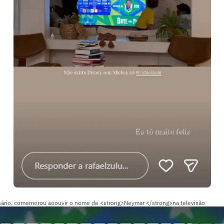
esário, comemorou aoouvir o nome de <strong>Neymar </strong>na televisão