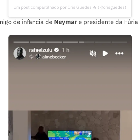
Um post compartilhado por Cris Guedes 🔥 (@crisguedes)
migo de infância de
Neymar
e presidente da Fúria