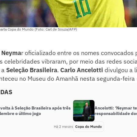
uarta Copa do Mundo (Foto: Carl de Souza/AFP)
e
Neyma
r oficializado entre os nomes convocados
as celebridades vibraram, por meio das redes socia
 a
Seleção Brasileira
.
Carlo Ancelotti
divulgou a l
nteceu no Museu do Amanhã nesta segunda-feira 
ADAS
olta à Seleção Brasileira após três
Ancelotti: ‘Neymar 
lembre o último jogo
responsabilidade dos
Há 2 meses
Copa do Mundo