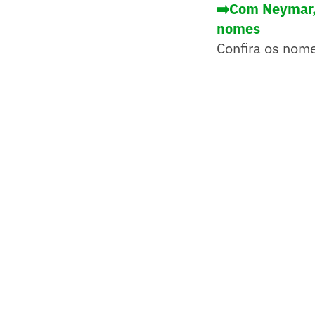
➡️Com Neymar, 
nomes
Confira os nom