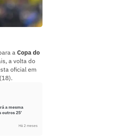
 para a
Copa do
is, a volta do
ista oficial em
(18).
terá a mesma
 outros 25’
Há 2 meses