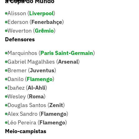
a Copa do Mundo
Alisson (
Liverpool
)
Ederson (
Fenerbahçe
)
Weverton (
Grêmio
)
Defensores
Marquinhos (
Paris Saint-Germain
)
Gabriel Magalhães (
Arsenal
)
Bremer (
Juventus
)
Danilo (
Flamengo
)
Ibañez (
Al-Ahli
)
Wesley (
Roma
)
Douglas Santos (
Zenit
)
Alex Sandro (
Flamengo
)
Léo Pereira (
Flamengo
)
Meio-campistas