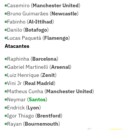
Casemiro (
Manchester United
)
Bruno Guimarães (
Newcastle
)
Fabinho (
Al-Ittihad
)
Danilo (
Botafogo
)
Lucas Paquetá (
Flamengo
)
Atacantes
Raphinha (
Barcelona
)
Gabriel Martinelli (
Arsenal
)
Luiz Henrique (
Zenit
)
Vini Jr (
Real Madrid
)
Matheus Cunha (
Manchester United
)
Neymar (
Santos
)
Endrick (
Lyon
)
Igor Thiago (
Brentford
)
Rayan (
Bournemouth
)