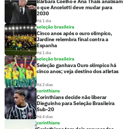
Bárbara Coelho e Ana Thaís analisam
o que Ancelotti deve mudar para
2030
Há 1 dia
seleção brasileira
Cinco anos após o ouro olímpico,
Jardine relembra final contra a
Espanha
Há 1 dia
seleção brasileira
Seleção ganhava Ouro olímpico há
cinco anos; veja destino dos atletas
Há 2 dias
corinthians
Corinthians decide não liberar
Dieguinho para Seleção Brasileira
Sub-20
Há 4 dias
corinthians