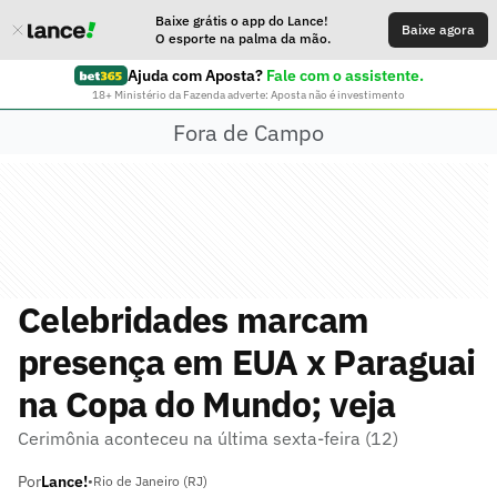
Baixe grátis o app do Lance!
Baixe agora
O esporte na palma da mão.
Ajuda com Aposta?
Fale com o assistente.
18+ Ministério da Fazenda adverte: Aposta não é investimento
Fora de Campo
Celebridades marcam
presença em EUA x Paraguai
na Copa do Mundo; veja
Cerimônia aconteceu na última sexta-feira (12)
Por
Lance!
•
Rio de Janeiro (RJ)