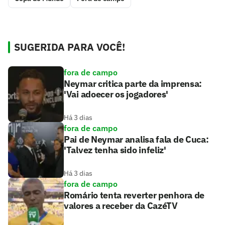
SUGERIDA PARA VOCÊ!
fora de campo
Neymar critica parte da imprensa:
'Vai adoecer os jogadores'
Há 3 dias
fora de campo
Pai de Neymar analisa fala de Cuca:
'Talvez tenha sido infeliz'
Há 3 dias
fora de campo
Romário tenta reverter penhora de
valores a receber da CazéTV