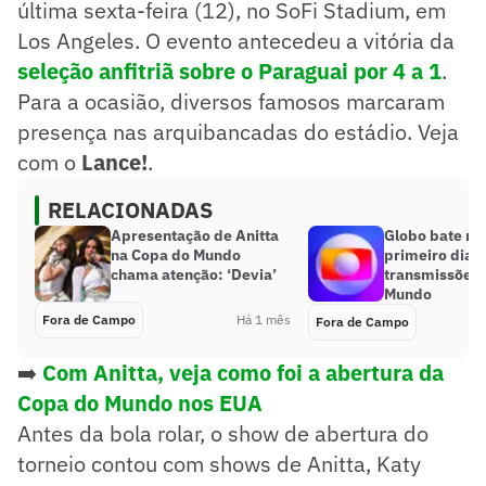
última sexta-feira (12), no SoFi Stadium, em
Los Angeles. O evento antecedeu a vitória da
seleção anfitriã sobre o Paraguai por 4 a 1
.
Para a ocasião, diversos famosos marcaram
presença nas arquibancadas do estádio. Veja
com o
Lance!
.
RELACIONADAS
Apresentação de Anitta
Globo bate re
na Copa do Mundo
primeiro dia 
chama atenção: ‘Devia’
transmissões 
Mundo
Fora de Campo
Há 1 mês
Fora de Campo
➡️
Com Anitta, veja como foi a abertura da
Copa do Mundo nos EUA
Antes da bola rolar, o show de abertura do
torneio contou com shows de Anitta, Katy