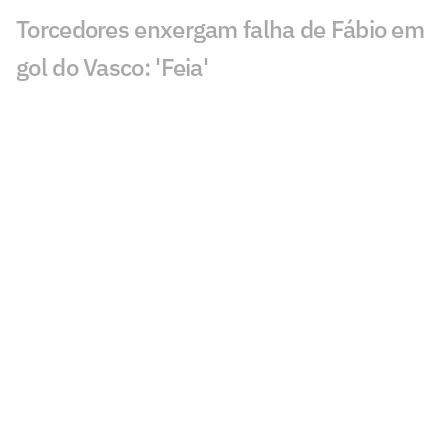
Torcedores enxergam falha de Fábio em
gol do Vasco: 'Feia'
Golaço de Brenner em Fluminense x
Vasco assusta torcedores: 'Lei do ex'
Veja gols em Fluminense x Vasco: Puma
garante classificação do cruz-maltino
Situação inusitada em Fluminense x
Vasco irrita torcedores: 'Vendo nada'
Grêmio x Mirassol: especialista aponta
erro grave da arbitragem
Decisão da arbitragem em Grêmio x
Mirassol revolta: 'Absurdo'