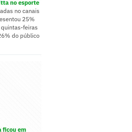
tta no esporte
çadas no canais
presentou 25%
quintas-feiras
26% do público
a ficou em