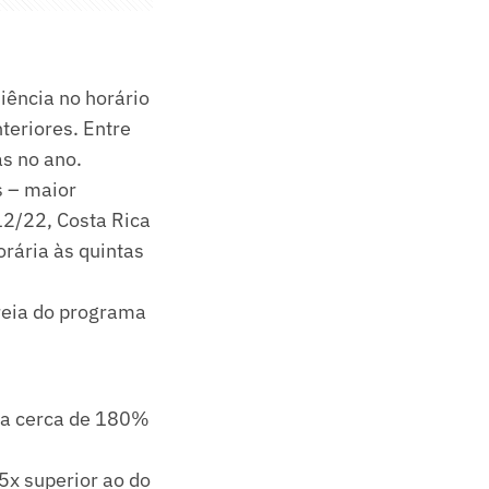
iência no horário
teriores. Entre
as no ano.
s – maior
12/22, Costa Rica
orária às quintas
treia do programa
ia cerca de 180%
5x superior ao do