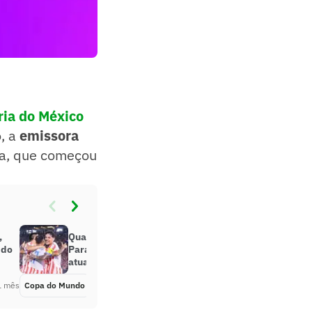
ria do México
, a
emissora
ida, que começou
,
Quais são os sete jogadores do
 do
Paraguai na Copa do Mundo que
atuam no Brasil?
1 mês
Copa do Mundo
Há 1 mês