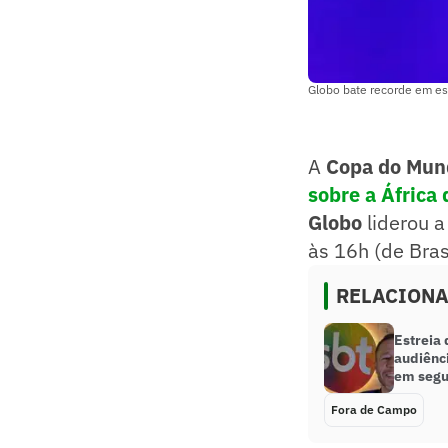
Globo bate recorde em es
A
Copa do Mu
sobre a África 
Globo
liderou a
às 16h (de Brasí
RELACION
Estreia
audiênci
em seg
Fora de Campo