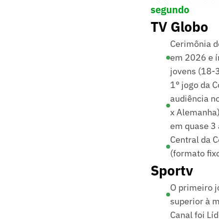
segundo
TV Globo
Cerimônia d
em 2026 e ín
jovens (18-3
1° jogo da 
audiência n
x Alemanha).
em quase 3 
Central da C
(formato fix
Sportv
O primeiro 
superior à 
Canal foi Lí