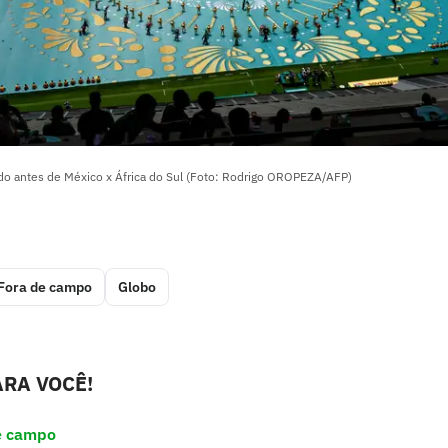
o antes de México x África do Sul (Foto: Rodrigo OROPEZA/AFP)
Fora de campo
Globo
RA VOCÊ!
e campo