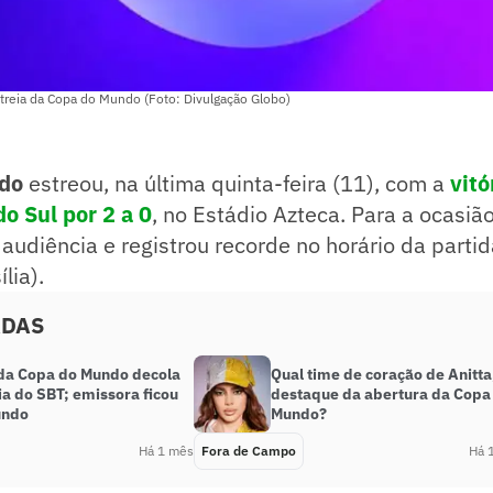
treia da Copa do Mundo (Foto: Divulgação Globo)
ndo
estreou, na última quinta-feira (11), com a
vitó
do Sul por 2 a 0
, no Estádio Azteca. Para a ocasião
 audiência e registrou recorde no horário da part
lia).
ADAS
 da Copa do Mundo decola
Qual time de coração de Anitta
a do SBT; emissora ficou
destaque da abertura da Copa
undo
Mundo?
Há 1 mês
Fora de Campo
Há 