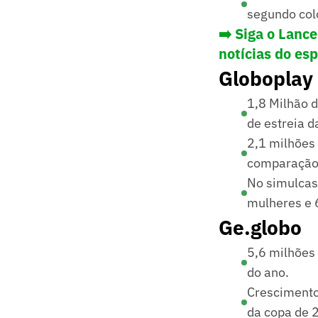
segundo col
➡️ Siga o Lanc
notícias do es
Globoplay
1,8 Milhão 
de estreia 
2,1 milhões
comparação 
No simulcas
mulheres e 
Ge.globo
5,6 milhões
do ano.
Crescimento
da copa de 