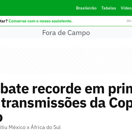
Brasileirão
Tabelas
Vídeo
tar?
Converse com o nosso assistente.
18+ 
Fora de Campo
bate recorde em pri
 transmissões da Co
o
tiu México x África do Sul