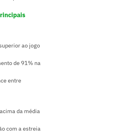
rincipais
uperior ao jogo
mento de 91% na
ce entre
% acima da média
o com a estreia