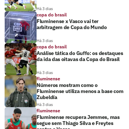
Há 3 dias
copa do brasil
Fluminense x Vasco vai ter
arbitragem de Copa do Mundo
Há 3 dias
copa do brasil
Análise tática do Guffo: os destaques
da ida das oitavas da Copa do Brasil
Há 3 dias
fluminense
Números mostram como o
Fluminense utiliza menos a base com
Zubeldía
Há 3 dias
fluminense
Fluminense recupera Jemmes, mas
segue sem Thiago Silva e Freytes