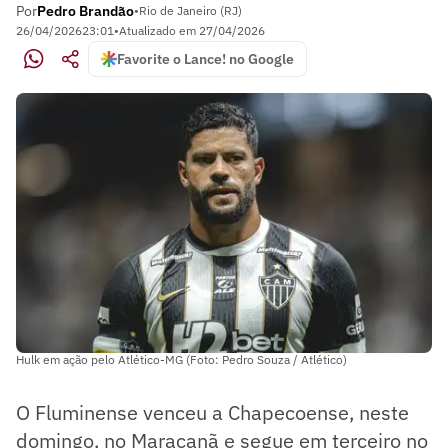
Por
Pedro Brandão
•
Rio de Janeiro (RJ)
26/04/2026
23:01
•
Atualizado em
27/04/2026
Favorite o Lance! no Google
Hulk em ação pelo Atlético-MG (Foto: Pedro Souza / Atlético)
O Fluminense venceu a Chapecoense, neste
domingo, no Maracanã e segue em terceiro no