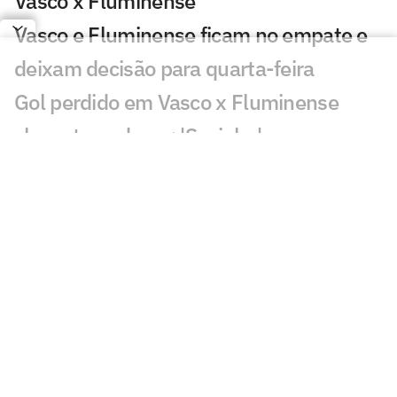
Vasco x Fluminense
Vasco e Fluminense ficam no empate e
deixam decisão para quarta-feira
Gol perdido em Vasco x Fluminense
choca torcedores: 'Sozinho'
Atuação de Ramon Rique em Vasco x
Fluminense repercute: 'Sentiu'
Discussão em Vasco x Fluminense
viraliza: 'Já expulsaram por menos'
Lance de Canobbio em Vasco x
Fluminense irrita torcedores: 'Difícil'
Público baixo em Vasco x Fluminense