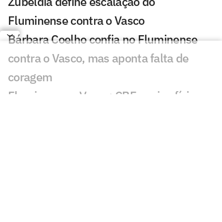
Zubeldía define escalação do
Fluminense contra o Vasco
Bárbara Coelho confia no Fluminense
contra o Vasco, mas aponta falta de
coragem
Fluminense x Vasco: CBF envia ofício
para corrigir cartão do jogo de ida
Vasco tem aproveitamento superior ao
Fluminense em pênaltis; veja números
Zubeldía enfrenta dilema para escalar o
Fluminense diante do Vasco
Fluminense x Vasco: vidente prevê jogo