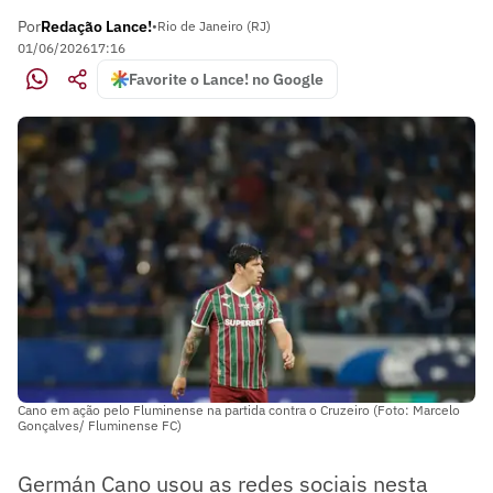
Por
Redação Lance!
•
Rio de Janeiro (RJ)
01/06/2026
17:16
Favorite o Lance! no Google
Cano em ação pelo Fluminense na partida contra o Cruzeiro (Foto: Marcelo
Gonçalves/ Fluminense FC)
Germán Cano usou as redes sociais nesta