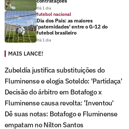
contratações
Há 1 dia
futebol nacional
Dia dos Pais: as maiores
'paternidades' entre o G-12 do
futebol brasileiro
Há 1 dia
MAIS LANCE!
Zubeldía justifica substituições do
Fluminense e elogia Soteldo: 'Partidaça'
Decisão do árbitro em Botafogo x
Fluminense causa revolta: 'Inventou'
Dê suas notas: Botafogo e Fluminense
empatam no Nilton Santos