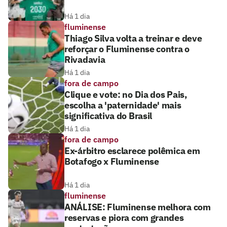
Há 1 dia
fluminense
Thiago Silva volta a treinar e deve
reforçar o Fluminense contra o
Rivadavia
Há 1 dia
fora de campo
Clique e vote: no Dia dos Pais,
escolha a 'paternidade' mais
significativa do Brasil
Há 1 dia
fora de campo
Ex-árbitro esclarece polêmica em
Botafogo x Fluminense
Há 1 dia
fluminense
ANÁLISE: Fluminense melhora com
reservas e piora com grandes