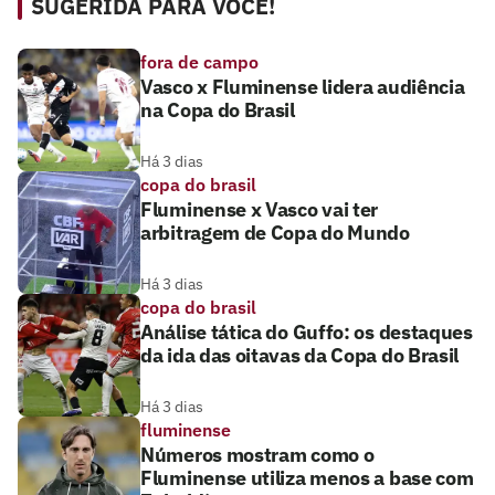
SUGERIDA PARA VOCÊ!
fora de campo
Vasco x Fluminense lidera audiência
na Copa do Brasil
Há 3 dias
copa do brasil
Fluminense x Vasco vai ter
arbitragem de Copa do Mundo
Há 3 dias
copa do brasil
Análise tática do Guffo: os destaques
da ida das oitavas da Copa do Brasil
Há 3 dias
fluminense
Números mostram como o
Fluminense utiliza menos a base com