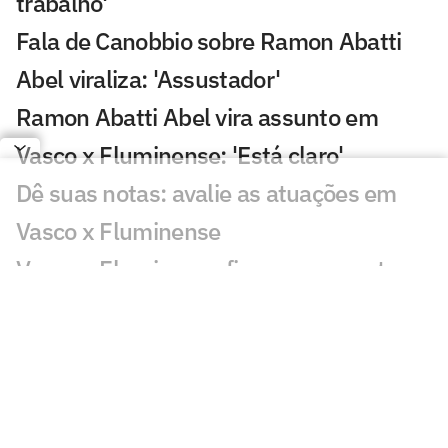
trabalho'
Fala de Canobbio sobre Ramon Abatti
Abel viraliza: 'Assustador'
Ramon Abatti Abel vira assunto em
Vasco x Fluminense: 'Está claro'
Dê suas notas: avalie as atuações em
Vasco x Fluminense
Vasco e Fluminense ficam no empate e
deixam decisão para quarta-feira
Gol perdido em Vasco x Fluminense
choca torcedores: 'Sozinho'
Atuação de Ramon Rique em Vasco x