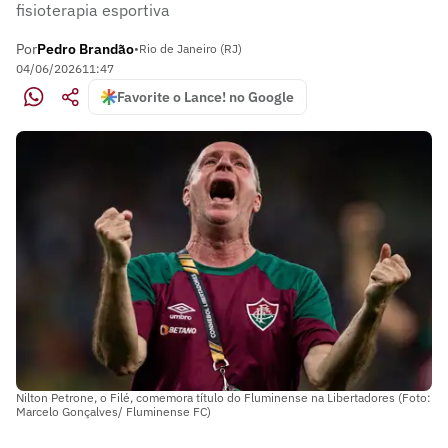
fisioterapia esportiva
Por
Pedro Brandão
•
Rio de Janeiro (RJ)
04/06/2026
11:47
Favorite o Lance! no Google
Nilton Petrone, o Filé, comemora título do Fluminense na Libertadores (Foto:
Marcelo Gonçalves/ Fluminense FC)