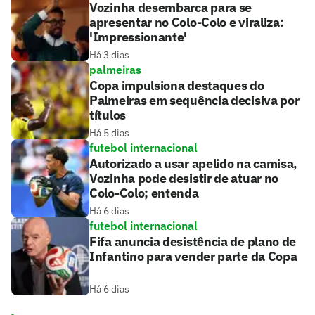
Vozinha desembarca para se
apresentar no Colo-Colo e viraliza:
'Impressionante'
Há 3 dias
palmeiras
Copa impulsiona destaques do
Palmeiras em sequência decisiva por
títulos
Há 5 dias
futebol internacional
Autorizado a usar apelido na camisa,
Vozinha pode desistir de atuar no
Colo-Colo; entenda
Há 6 dias
futebol internacional
Fifa anuncia desistência de plano de
Infantino para vender parte da Copa
Há 6 dias