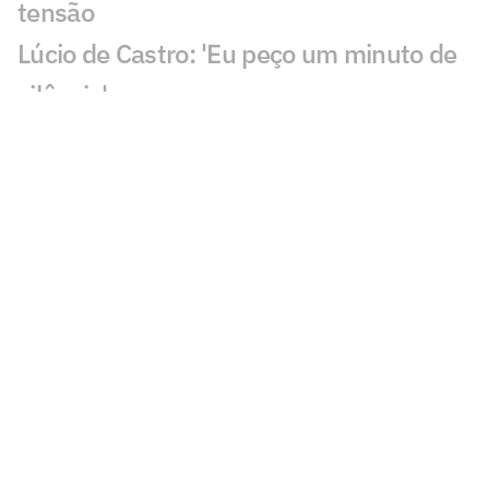
tensão
Lúcio de Castro: 'Eu peço um minuto de
silêncio'
Noruega levará à Fifa protesto por
decisão no caso Balogun
Sete jogos da Copa entram em alerta por
suspeitas de manipulação
Campeão da Copa pela Argentina
anuncia aposentadoria da seleção
Você gostaria de outro técnico no lugar
de Ancelotti na Seleção? Vote
Argentinos detonam Ronaldo e