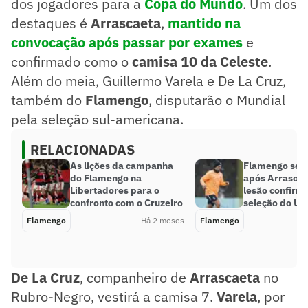
dos jogadores para a
Copa do Mundo
. Um dos
destaques é
Arrascaeta
,
mantido na
convocação após passar por exames
e
confirmado como o
camisa 10 da Celeste
.
Além do meia, Guillermo Varela e De La Cruz,
também do
Flamengo
, disputarão o Mundial
pela seleção sul-americana.
RELACIONADAS
As lições da campanha
Flamengo se 
do Flamengo na
após Arrascae
Libertadores para o
lesão confirm
confronto com o Cruzeiro
seleção do Ur
Flamengo
Há 2 meses
Flamengo
De La Cruz
, companheiro de
Arrascaeta
no
Rubro-Negro, vestirá a camisa 7.
Varela
, por