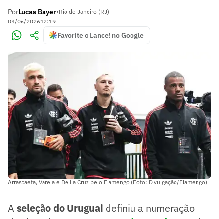
Por
Lucas Bayer
•
Rio de Janeiro (RJ)
04/06/2026
12:19
Favorite o Lance! no Google
Arrascaeta, Varela e De La Cruz pelo Flamengo (Foto: Divulgação/Flamengo)
A
seleção do Uruguai
definiu a numeração