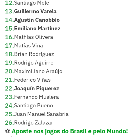
12
.
Santiago Mele
13
.
Guillermo Varela
14
.
Agustín Canobbio
15
.
Emiliano Martínez
16
.
Mathías Olivera
17
.
Matías Viña
18
.
Brian Rodríguez
19
.
Rodrigo Aguirre
20
.
Maximiliano Araújo
21
.
Federico Viñas
22
.
Joaquín Piquerez
23
.
Fernando Muslera
24
.
Santiago Bueno
25
.
Juan Manuel Sanabria
26
.
Rodrigo Zalazar
⚽
Aposte nos jogos do Brasil e pelo Mundo!