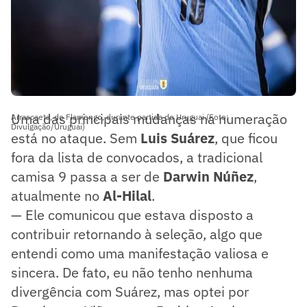
Uma das principais mudanças na numeração
Arrascaeta, do Flamengo, durante partida do Uruguai (Foto:
Divulgação/Uruguai)
está no ataque. Sem
Luis Suárez
, que ficou
fora da lista de convocados, a tradicional
camisa 9 passa a ser de
Darwin Núñez
,
atualmente no
Al-Hilal
.
— Ele comunicou que estava disposto a
contribuir retornando à seleção, algo que
entendi como uma manifestação valiosa e
sincera. De fato, eu não tenho nenhuma
divergência com Suárez, mas optei por